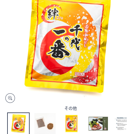
矢
印
キ
ー
ま
た
は
タ
ッ
チ
デ
バ
イ
ス
で
その他
左
右
に