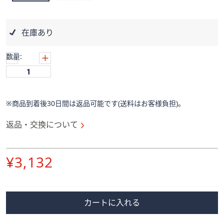
ス
ワ
イ
在庫あり
プ
し
数量:
て
閲
覧
で
※商品到着後30日間は返品可能です(送料はお客様負担)。
き
ま
返品・交換について
す。
削
¥3,132
除
カートに入れる