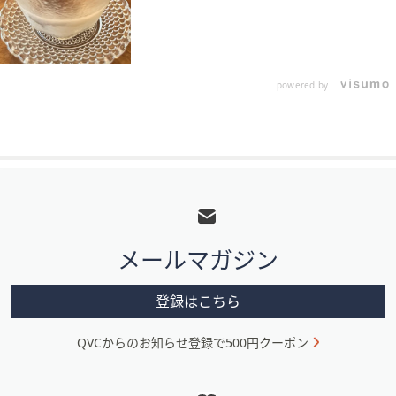
powered by
フ
ッ
タ
メールマガジン
ー
メ
登録はこちら
ニ
QVCからのお知らせ登録で500円クーポン
ュ
ー