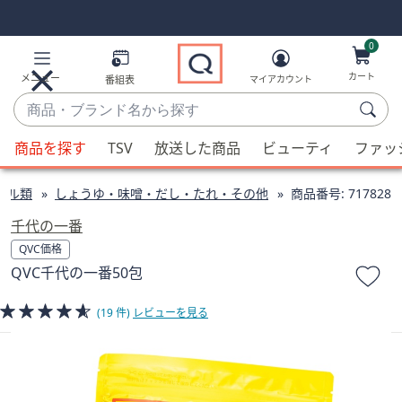
Skip
Skip
Navigation
Navigation
Links
Links2
0
カート
メニュー
番組表
マイアカウント
商
品・
候
ブ
商品を探す
TSV
放送した商品
ビューティ
ファッ
補
ラ
が
ン
イル類
しょうゆ・味噌・だし・たれ・その他
商品番号:
717828
利
ド
用
千代の一番
名
可
QVC価格
か
能
QVC千代の一番50包
ら
な
探
場
(19 件)
レビューを見る
す
合、
上
下
の