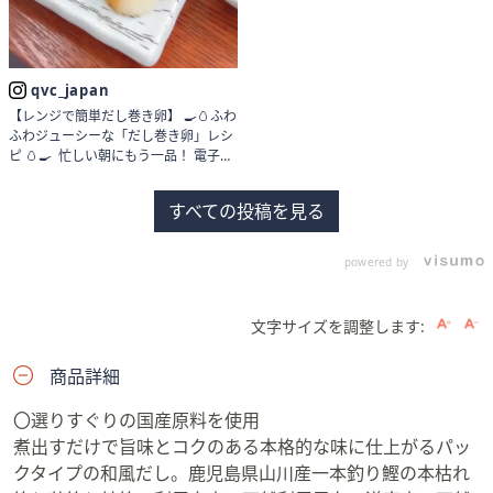
qvc_japan
【レンジで簡単だし巻き卵】 🍳🥚ふわ
ふわジューシーな「だし巻き卵」レシ
ピ 🥚🍳 忙しい朝にもう一品！ 電子レ
ンジで作れる、 ふわふわジューシーな
だし巻き卵のレシピをご紹介します。
すべての投稿を見る
火を使わないから、誰でも簡単！ ■
材料 卵：4個 水だし：80㏄ ■ 水だし
材料 水：200㏄ 千代の一番：1包 ■
powered by
作り方 ①200㏄の水に「千代の一番」
を1包入れて、1時間程度おきます。 ②
ボウルに卵4個を割り入れ、よく混ぜ
文字サイズを調整します:
ます。 ③水だしを80㏄加え、さらに混
ぜます。 ④耐熱容器にラップを敷き、
②を流し入れて軽く蓋をするようにラ
商品詳細
ップをします。 ⑤電子レンジ500Wで
4分加熱します。 熱いうちに形を整え
〇選りすぐりの国産原料を使用
て、3～4分おいてから切れば完成で
煮出すだけで旨味とコクのある本格的な味に仕上がるパッ
す！ 驚くほど簡単なのに、本格的な
クタイプの和風だし。鹿児島県山川産一本釣り鰹の本枯れ
味わいのだし巻き卵。ぜひ、毎日の食
卓に加えてみてくださいね！ #だし巻