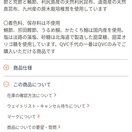
節と荒節と鮪節、利尻島産の天然利尻昆布、道南産の天然
き卵 #だし巻き玉子 #レンジレシピ #
真昆布、九州産の原木栽培椎茸を使用しています
簡単レシピ #時短料理 #おうちごはん
#朝ごはん #千代の一番 #料理動画 #
和食 #料理初心者
〇着色料、保存料は不使用
鯖節、宗田鰹節、うるめ鰯、かたくち鰯は国内産を使用。
塩は淡路の藻塩、砂糖は北海道で製造した甜菜糖、甜菜オ
リゴ糖を使用しています。QVC千代の一番はQVCのみでご
購入いただける商品です
商品仕様
この商品について
在庫の確認方法について
ウェイトリスト・キャンセル待ちについて
マークについて
商品についての要望・質問