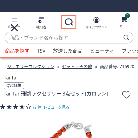
Skip
Skip
Navigation
Navigation
Links
Links2
0
カート
メニュー
番組表
マイアカウント
商
品・
候
ブ
商品を探す
TSV
放送した商品
ビューティ
ファッ
補
ラ
が
ン
ジュエリーコレクション
セット・その他
商品番号:
716920
利
ド
用
TarTar
名
可
QVC価格
か
能
Tar Tar 珊瑚 アクセサリー 3点セット[カロラン]
ら
な
探
場
(3 件)
レビューを見る
す
合、
上
下
の