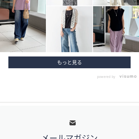
powered by
フ
ッ
タ
メールマガジン