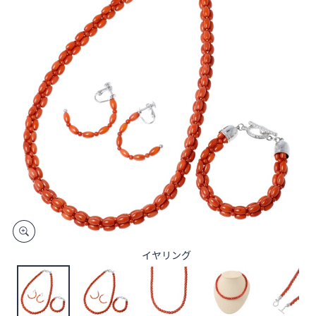
矢
印
キ
ー
ま
た
は
タ
ッ
チ
デ
バ
イ
ス
で
イヤリング
左
右
に