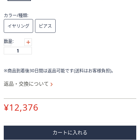
ス
ワ
イ
カラー/種類:
プ
イヤリング
ピアス
し
て
数量:
閲
覧
で
き
※商品到着後30日間は返品可能です(送料はお客様負担)。
ま
す。
返品・交換について
削
¥12,376
除
カートに入れる