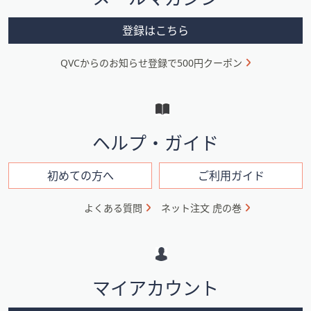
ー
メ
登録はこちら
ニ
QVCからのお知らせ登録で500円クーポン
ュ
ー
と
イ
ヘルプ・ガイド
ン
フ
初めての方へ
ご利用ガイド
ォ
よくある質問
ネット注文 虎の巻
メ
ー
シ
マイアカウント
ョ