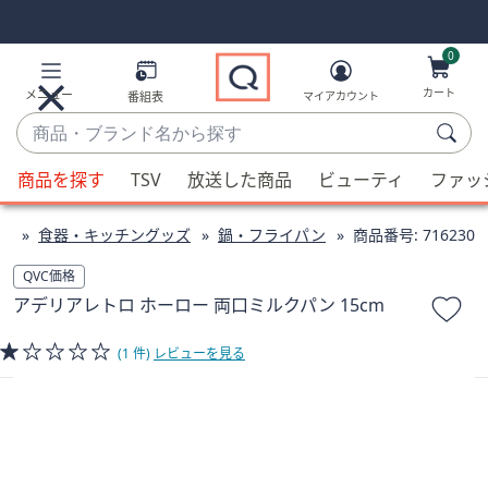
Skip
Skip
Navigation
Navigation
Links
Links2
0
カート
メニュー
番組表
マイアカウント
商
品・
候
ブ
商品を探す
TSV
放送した商品
ビューティ
ファッ
補
ラ
が
ン
ン
食器・キッチングッズ
鍋・フライパン
商品番号:
716230
利
ド
用
QVC価格
名
可
アデリアレトロ ホーロー 両口ミルクパン 15cm
か
能
ら
な
(1 件)
レビューを見る
探
場
す
合、
上
下
の