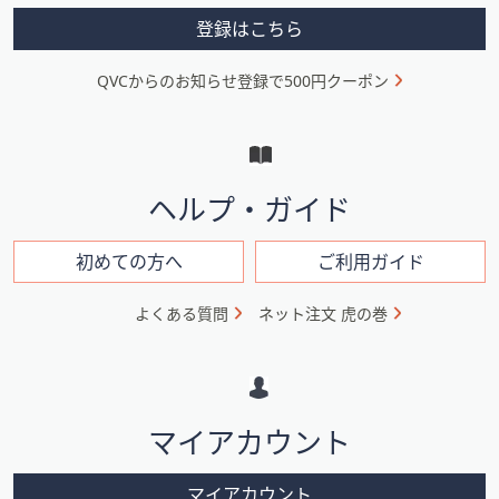
メ
登録はこちら
ニ
QVCからのお知らせ登録で500円クーポン
ュ
ー
と
イ
ヘルプ・ガイド
ン
フ
初めての方へ
ご利用ガイド
ォ
よくある質問
ネット注文 虎の巻
メ
ー
シ
マイアカウント
ョ
ン
マイアカウント