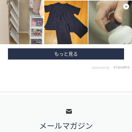
powered by
フ
ッ
タ
メールマガジン
ー