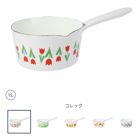
矢
印
キ
ー
ま
た
は
タ
ッ
チ
デ
バ
イ
ス
コレック
で
左
右
に