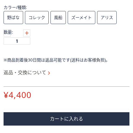
ス
ワ
カラー/種類:
イ
野ばな
コレック
風船
ズーメイト
アリス
プ
し
数量:
て
閲
覧
で
※商品到着後30日間は返品可能です(送料はお客様負担)。
き
ま
返品・交換について
す。
削
¥4,400
除
カートに入れる