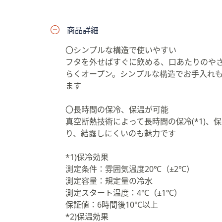
プ
し
商品詳細
て
閲
〇シンプルな構造で使いやすい
覧
フタを外せばすぐに飲める、口あたりのやさ
で
らくオープン。シンプルな構造でお手入れ
き
ます
ま
す
〇長時間の保冷、保温が可能
真空断熱技術によって長時間の保冷(*1)、
り、結露しにくいのも魅力です
*1)保冷効果
測定条件：雰囲気温度20℃（±2℃）
測定容量：規定量の冷水
測定スタート温度：4℃（±1℃）
保証値：6時間後10℃以上
*2)保温効果