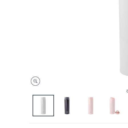
キ
ー
ま
た
は
タ
ッ
チ
デ
バ
イ
ス
で
左
右
に
ス
ワ
イ