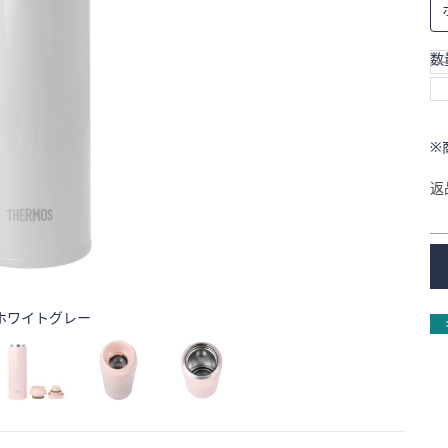
数
※
返
ホワイトグレー