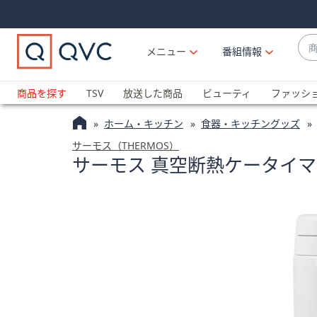
Skip
Skip
Navigation
Navigation
Links
Links2
商
メニュー
番組情報
品
候
ブ
補
ラ
商品を探す
TSV
放送した商品
ビューティ
ファッシ
が
ン
利
ホーム・キッチン
食器・キッチングッズ
ド
用
名
サーモス（THERMOS）
可
サーモス 真空断熱ケータイマグ
か
能
ら
な
探
場
す
合
上
下
の
矢
印