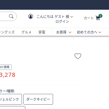
0
こんにちは
ゲスト 様
カート
ログイン
Cart is Empty
C
チングッズ
グルメ
家電
お買得
初めての方へ
QVC価格
削
3,278
除
ラー/種類:
ジェルピンク
ダークネイビー