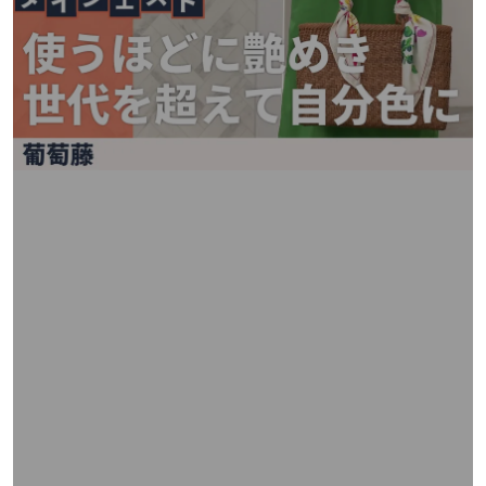
矢
印
キ
ー
ま
た
は
タ
ッ
チ
デ
バ
イ
ス
で
左
右
に