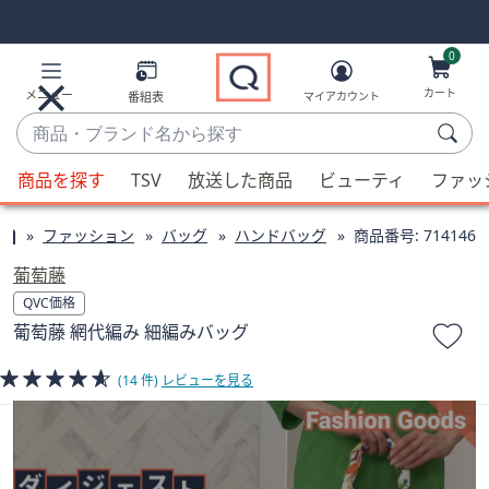
Skip
Skip
Navigation
Navigation
Links
Links2
0
カート
メニュー
番組表
マイアカウント
商
品・
候
ブ
商品を探す
TSV
放送した商品
ビューティ
ファッ
補
ラ
が
ン
ファッション
バッグ
ハンドバッグ
商品番号:
714146
利
ド
用
葡萄藤
名
可
QVC価格
か
能
葡萄藤 網代編み 細編みバッグ
ら
な
探
場
(14 件)
レビューを見る
す
合、
上
下
の