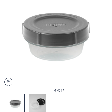
矢
印
キ
ー
ま
た
は
タ
ッ
チ
デ
バ
イ
ス
で
その他
左
右
に