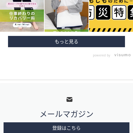
powered by
フ
ッ
タ
メールマガジン
ー
メ
登録はこちら