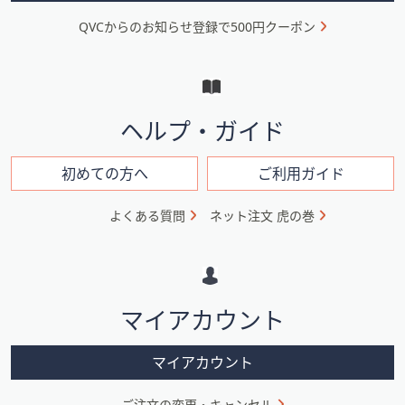
ニ
QVCからのお知らせ登録で500円クーポン
ュ
ー
と
イ
ヘルプ・ガイド
ン
フ
初めての方へ
ご利用ガイド
ォ
よくある質問
ネット注文 虎の巻
メ
ー
シ
マイアカウント
ョ
ン
マイアカウント
ご注文の変更・キャンセル