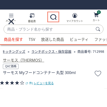
Skip
Skip
Navigation
Navigation
Links
Links2
0
カート
メニュー
番組表
マイアカウント
商
品・
候
ブ
商品を探す
TSV
放送した商品
ビューティ
ファッ
補
ラ
が
ン
・キッチングッズ
ランチボックス・保存容器
商品番号:
712998
利
ド
用
サーモス（THERMOS）
名
可
QVC価格
か
能
サーモス Myフードコンテナー 丸型 300ml
ら
な
探
場
(1 件)
レビューを見る
す
合、
上
下
の