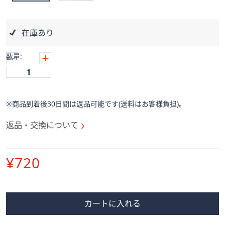
ス
ワ
イ
在庫あり
プ
し
数量:
て
閲
覧
で
※商品到着後30日間は返品可能です(送料はお客様負担)。
き
ま
返品・交換について
す。
削
¥720
除
カートに入れる