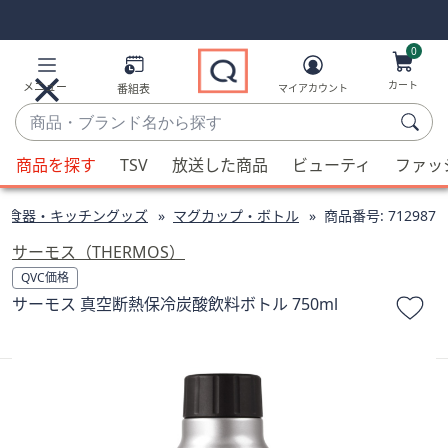
Skip
Skip
Navigation
Navigation
Links
Links2
0
カート
メニュー
番組表
マイアカウント
商
品・
候
ブ
商品を探す
TSV
放送した商品
ビューティ
ファッ
補
ラ
が
ン
食器・キッチングッズ
マグカップ・ボトル
商品番号:
712987
利
ド
用
サーモス（THERMOS）
名
可
QVC価格
か
能
サーモス 真空断熱保冷炭酸飲料ボトル 750ml
ら
な
探
場
す
合、
上
下
の