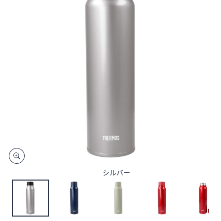
矢
印
キ
ー
ま
た
は
タ
ッ
チ
デ
バ
イ
ス
シルバー
で
左
右
に