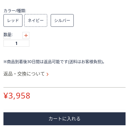
ス
ワ
カラー/種類:
イ
レッド
ネイビー
シルバー
プ
し
数量:
て
閲
覧
で
※商品到着後30日間は返品可能です(送料はお客様負担)。
き
ま
返品・交換について
す。
削
¥3,958
除
カートに入れる