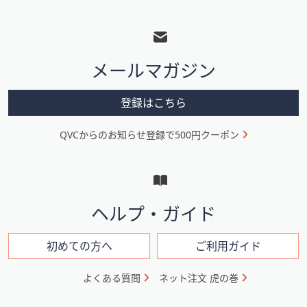
フ
ッ
タ
メールマガジン
ー
メ
登録はこちら
ニ
QVCからのお知らせ登録で500円クーポン
ュ
ー
と
イ
ヘルプ・ガイド
ン
フ
初めての方へ
ご利用ガイド
ォ
よくある質問
ネット注文 虎の巻
メ