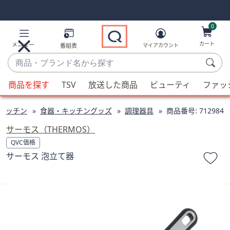
Skip
Skip
Navigation
Navigation
Links
Links2
0
カート
メニュー
番組表
マイアカウント
商
品・
候
ブ
商品を探す
TSV
放送した商品
ビューティ
ファッ
補
ラ
が
ン
キッチン
食器・キッチングッズ
調理器具
商品番号:
712984
利
ド
用
サーモス（THERMOS）
名
可
QVC価格
か
能
サーモス 泡立て器
ら
な
探
場
す
合、
上
下
の