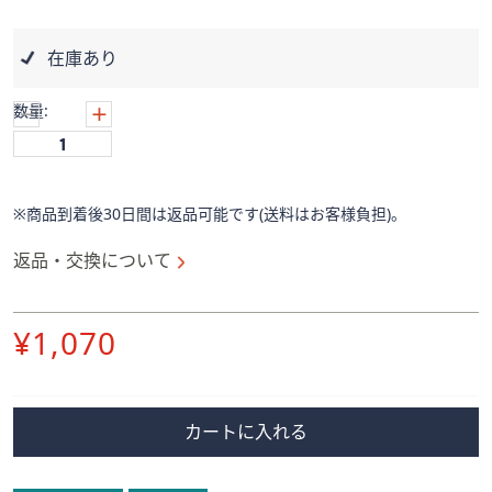
ス
ワ
イ
在庫あり
プ
し
数量:
て
閲
覧
で
※商品到着後30日間は返品可能です(送料はお客様負担)。
き
返品・交換について
ま
す。
削
¥1,070
除
カートに入れる