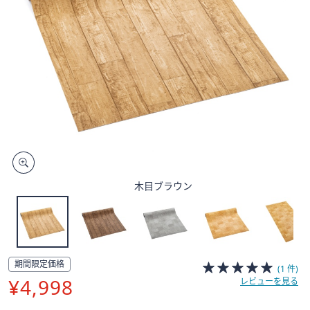
矢
印
キ
ー
ま
た
は
タ
ッ
チ
デ
木目ブラウン
バ
イ
ス
で
左
期間限定価格
(1 件)
右
¥4,998
レビューを見る
に