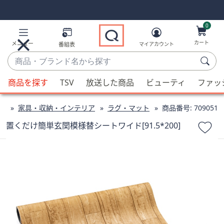
Skip
Skip
Navigation
Navigation
Links
Links2
0
カート
メニュー
番組表
マイアカウント
商
品・
候
ブ
商品を探す
TSV
放送した商品
ビューティ
ファッ
補
ラ
が
ン
ン
家具・収納・インテリア
ラグ・マット
商品番号:
709051
利
ド
用
置くだけ簡単玄関模様替シートワイド[91.5*200]
名
可
か
能
ら
な
探
場
す
合、
上
下
の