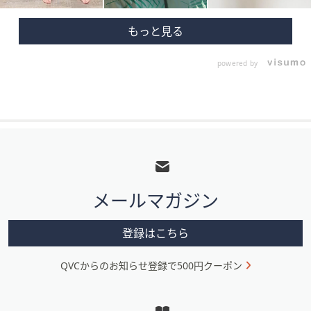
powered by
フ
ッ
タ
メールマガジン
ー
メ
登録はこちら
ニ
QVCからのお知らせ登録で500円クーポン
ュ
ー