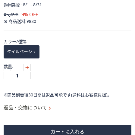
ス
適用期間: 8/1 - 8/31
ワ
削
¥5,498
9% OFF
イ
除
※ 商品送料:
¥880
プ
し
て
カラー/種類:
閲
覧
タイルベージュ
で
き
数量:
ま
す。
※商品到着後30日間は返品可能です(送料はお客様負担)。
返品・交換について
カートに入れる