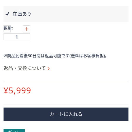
ス
ワ
在庫あり
イ
プ
数量:
し
て
閲
覧
※商品到着後30日間は返品可能です(送料はお客様負担)。
で
き
返品・交換について
ま
す。
削
¥5,999
除
カートに入れる