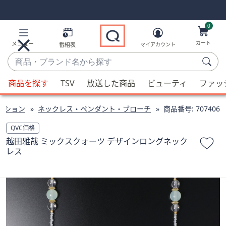
Skip
Skip
Navigation
Navigation
Links
Links2
0
カート
メニュー
番組表
マイアカウント
商
品・
候
ブ
商品を探す
TSV
放送した商品
ビューティ
ファッ
補
ラ
が
ン
クション
ネックレス・ペンダント・ブローチ
商品番号:
707406
利
ド
用
QVC価格
名
可
越田雅哉 ミックスクォーツ デザインロングネック
か
能
レス
ら
な
探
場
す
合、
上
下
の