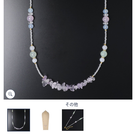
矢
印
キ
ー
ま
た
は
タ
ッ
チ
デ
バ
イ
ス
その他
で
左
右
に