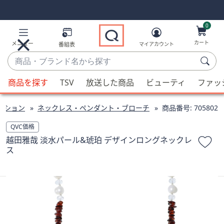
Skip
Skip
Navigation
Navigation
Links
Links2
0
カート
メニュー
番組表
マイアカウント
商
品・
候
ブ
商品を探す
TSV
放送した商品
ビューティ
ファッ
補
ラ
が
ン
クション
ネックレス・ペンダント・ブローチ
商品番号:
705802
利
ド
用
QVC価格
名
可
越田雅哉 淡水パール&琥珀 デザインロングネックレ
か
能
ス
ら
な
探
場
す
合、
上
下
の