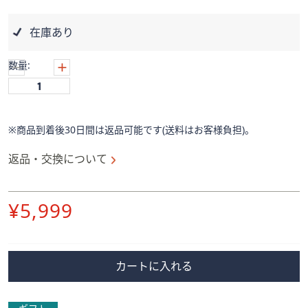
ス
ワ
在庫あり
イ
プ
数量:
し
て
閲
覧
※商品到着後30日間は返品可能です(送料はお客様負担)。
で
き
返品・交換について
ま
す。
削
¥5,999
除
カートに入れる