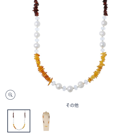
矢
印
キ
ー
ま
た
は
タ
ッ
チ
デ
バ
イ
ス
その他
で
左
右
に