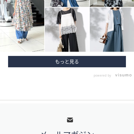
powered by
フ
ッ
タ