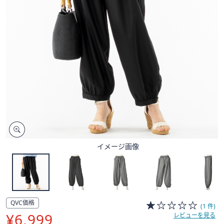
矢
印
キ
ー
ま
た
は
タ
ッ
チ
デ
バ
イメージ画像
イ
ス
で
左
右
QVC価格
(1 件)
に
削
¥6,999
レビューを見る