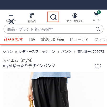
Skip
Skip
Navigation
Navigation
Links
Links2
0
カート
メニュー
番組表
マイアカウント
商
品・
候
ブ
商品を探す
TSV
放送した商品
ビューティ
ファッ
補
ラ
が
ン
ッション
レディースファッション
パンツ
商品番号:
705075
利
ド
用
マイエム（myM）
名
可
myM ゆったりデザインパンツ
か
能
ら
な
探
場
す
合、
上
下
の