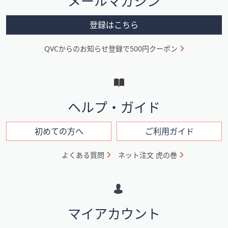
メールマガジン
ー
メ
登録はこちら
ニ
QVCからのお知らせ登録で500円クーポン
ュ
ー
と
イ
ヘルプ・ガイド
ン
フ
初めての方へ
ご利用ガイド
ォ
よくある質問
ネット注文 虎の巻
メ
ー
シ
マイアカウント
ョ