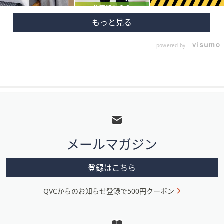
powered by
フ
ッ
タ
メールマガジン
ー
メ
登録はこちら
ニ
QVCからのお知らせ登録で500円クーポン
ュ
ー