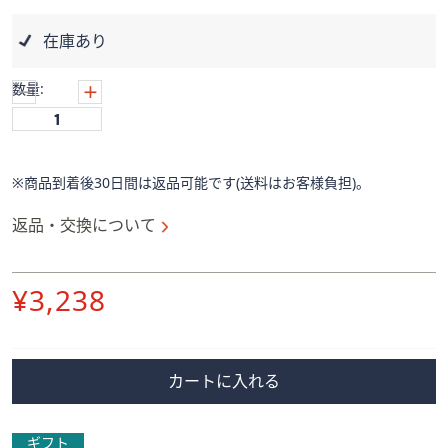
ス
ワ
在庫あり
イ
プ
数量:
し
て
閲
覧
※商品到着後30日間は返品可能です(送料はお客様負担)。
で
き
返品・交換について
ま
す。
削
¥3,238
除
カートに入れる
ギフト