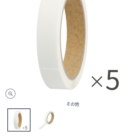
矢
印
キ
ー
ま
た
は
タ
ッ
チ
デ
バ
イ
ス
その他
で
左
右
に