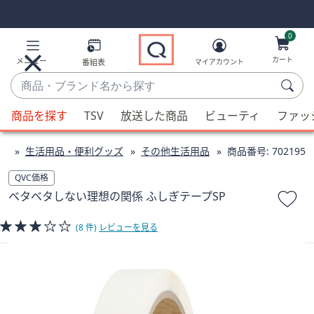
Skip
Skip
Navigation
Navigation
Links
Links2
0
カート
メニュー
番組表
マイアカウント
商
品・
候
ブ
商品を探す
TSV
放送した商品
ビューティ
ファッ
補
ラ
が
ン
ン
生活用品・便利グッズ
その他生活用品
商品番号:
702195
利
ド
用
QVC価格
名
可
ベタベタしない理想の関係 ふしぎテープSP
か
能
ら
な
(8 件)
レビューを見る
探
場
す
合、
上
下
の