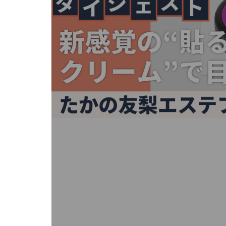
キ
ー
ま
た
は
タ
ッ
チ
デ
バ
イ
ス
で
左
右
に
ス
ワ
イ