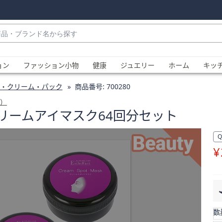
・
ョン
ファッション小物
健康
ジュエリー
ホーム
キッ
・クリーム・パック
商品番号:
700280
t）
リームアイマスク64回分セット
¥
、
数