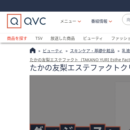
Skip
Skip
Navigation
Navigation
Links
Links2
商
メニュー
番組情報
品
候
ブ
補
ラ
商品を探す
TSV
放送した商品
ビューティ
ファッシ
が
ン
利
ビューティ
スキンケア・基礎化粧品
乳液
ド
用
名
たかの友梨エステファクト（TAKANO YURI Esthe Fac
可
たかの友梨エステファクトク
か
能
ら
な
探
場
す
合
上
下
の
矢
印