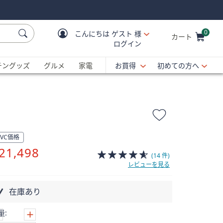
0
こんにちは
ゲスト 様
カート
ログイン
Cart is Empty
C
チングッズ
グルメ
家電
お買得
初めての方へ
QVC価格
削
21,498
(14 件)
除
レビューを見る
在庫あり
量: