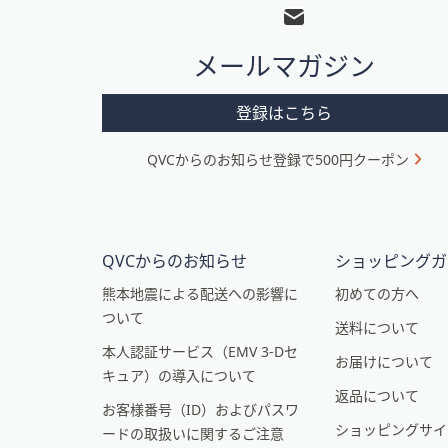
ッ
タ
メールマガジン
ー
メ
登録はこちら
ニ
QVCからのお知らせ登録で500円クーポン
ュ
ー
と
イ
QVCからのお知らせ
ショッピングガ
ン
熊本地震による配送への影響に
初めての方へ
ついて
フ
送料について
本人認証サービス（EMV 3-Dセ
ォ
お届けについて
キュア）の導入について
メ
返品について
お客様番号（ID）およびパスワ
ー
ショッピングサイ
ードの取扱いに関するご注意