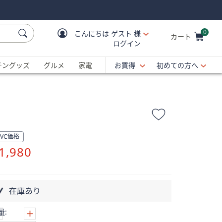
0
こんにちは
ゲスト 様
カート
ログイン
Cart is Empty
C
チングッズ
グルメ
家電
お買得
初めての方へ
QVC価格
削
1,980
除
在庫あり
量: