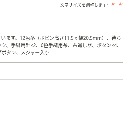
文字サイズを調整します:
す。12色糸（ボビン高さ11.5ｘ幅20.5mm）、待ち
ク、手縫用針×2、6色手縫用糸、糸通し器、ボタン×4、
プボタン、メジャー入り
。