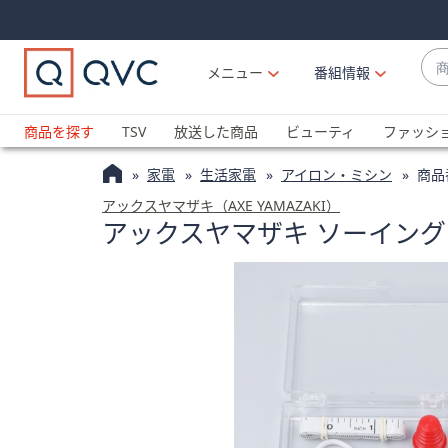
Skip
Skip
Navigation
Navigation
Links
Links2
商
メニュー
番組情報
品
候
ブ
補
ラ
商品を探す
TSV
放送した商品
ビューティ
ファッシ
が
ン
利
家電
生活家電
アイロン・ミシン
商品
ド
用
名
アックスヤマザキ（AXE YAMAZAKI）
可
アックスヤマザキ ソーイン
か
能
ら
な
探
場
す
合
上
下
の
矢
印