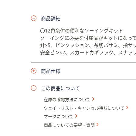
プ
し
商品詳細
て
閲
〇12色糸付の便利なソーイングキット
覧
ソーイングに必要な付属品がキットになっていま
で
針×5、ピンクッション、糸切バサミ、指サッ
き
安全ピン×2、スカートカギフック、スナッ
ま
す
商品仕様
この商品について
在庫の確認方法について
ウェイトリスト・キャンセル待ちについて
マークについて
商品についての要望・質問