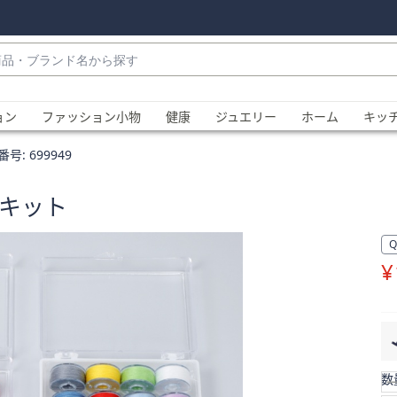
・
ョン
ファッション小物
健康
ジュエリー
ホーム
キッ
番号:
699949
グキット
¥
、
数