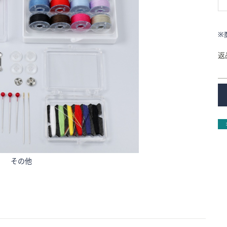
※
返
その他