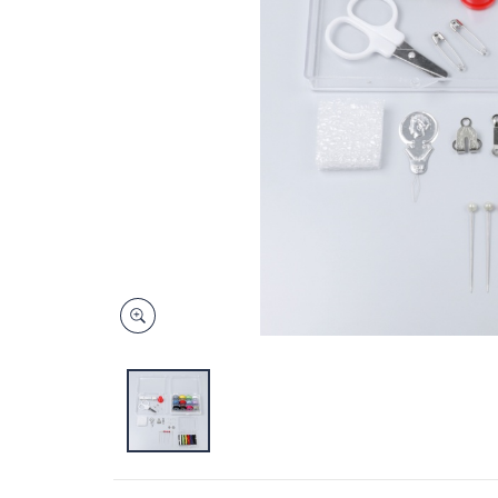
キ
ー
ま
た
は
タ
ッ
チ
デ
バ
イ
ス
で
左
右
に
ス
ワ
イ