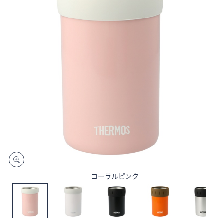
矢
印
キ
ー
ま
た
は
タ
ッ
チ
デ
バ
イ
ス
で
コーラルピンク
左
右
に