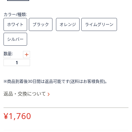
ス
ワ
イ
カラー/種類:
プ
ホワイト
ブラック
オレンジ
ライムグリーン
し
て
シルバー
閲
覧
数量:
で
き
ま
す。
※商品到着後30日間は返品可能です(送料はお客様負担)。
返品・交換について
削
¥1,760
除