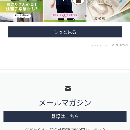
powered by
フ
ッ
タ
メールマガジン
ー
メ
登録はこちら
ニ
QVCからのお知らせ登録で500円クーポン