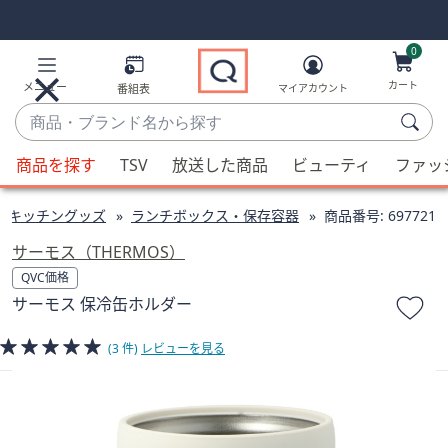
Skip
Skip
Navigation
Navigation
Links
Links2
0
カート
メニュー
番組表
マイアカウント
商
品・
候
ブ
商品を探す
TSV
放送した商品
ビューティ
ファッ
補
ラ
が
ン
・キッチングッズ
ランチボックス・保存容器
商品番号:
697721
利
ド
用
サーモス（THERMOS）
名
可
QVC価格
か
能
サーモス 保冷缶ホルダー
ら
な
探
場
(3 件)
レビューを見る
す
合、
上
下
の