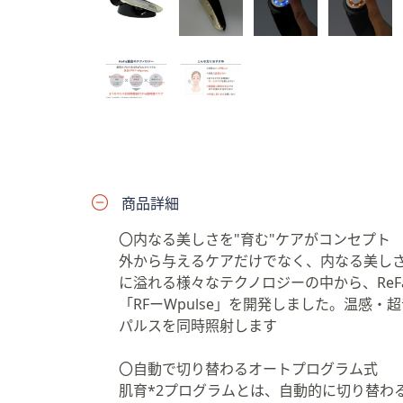
プ
し
て
閲
覧
で
き
ま
す
商品詳細
〇内なる美しさを"育む"ケアがコンセプト
外から与えるケアだけでなく、内なる美しさ
に溢れる様々なテクノロジーの中から、ReF
「RFーWpulse」を開発しました。温感
パルスを同時照射します
〇自動で切り替わるオートプログラム式
肌育*2プログラムとは、自動的に切り替わる