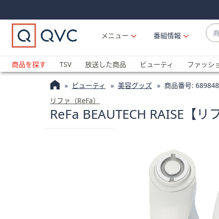
Skip
Skip
Navigation
Navigation
Links
Links2
商
メニュー
番組情報
品
候
ブ
補
ラ
商品を探す
TSV
放送した商品
ビューティ
ファッシ
が
ン
利
ビューティ
美容グッズ
商品番号:
689848
ド
用
名
リファ（ReFa）
可
ReFa BEAUTECH RAIS
か
能
ら
な
探
場
す
合
上
下
の
矢
印