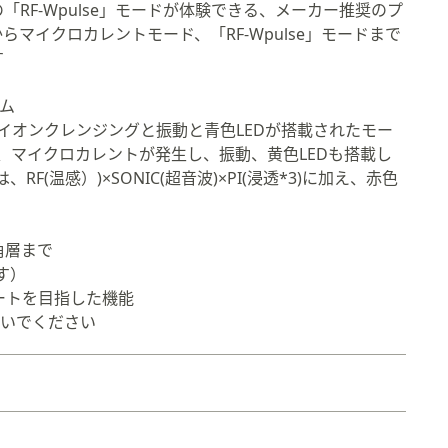
「RF-Wpulse」モードが体験できる、メーカー推奨のプ
らマイクロカレントモード、「RF-Wpulse」モードまで
す
ム
ドでイオンクレンジングと振動と青色LEDが搭載されたモー
は、マイクロカレントが発生し、振動、黄色LEDも搭載し
RF(温感）)×SONIC(超音波)×PI(浸透*3)に加え、赤色
角層まで
す）
ートを目指した機能
ないでください