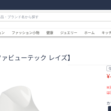
・
ョン
ファッション小物
健康
ジュエリー
ホーム
キッ
E【リファビューテック レイズ】
¥
、
※
は
カ