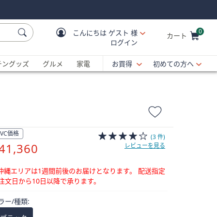
0
こんにちは
ゲスト 様
カート
ログイン
Cart is Empty
C
チングッズ
グルメ
家電
お買得
初めての方へ
QVC価格
(3 件)
削
41,360
レビューを見る
除
沖縄エリアは1週間前後のお届けとなります。
配送指定
注文日から10日以降で承ります。
ラー/種類: