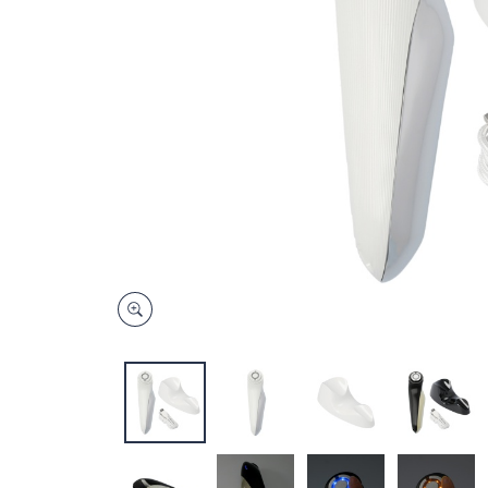
キ
ー
ま
た
は
タ
ッ
チ
デ
バ
イ
ス
で
左
右
に
ス
ワ
イ