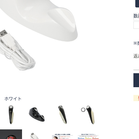
数
※
返
ホワイト