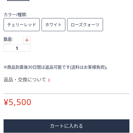
ス
ワ
イ
カラー/種類:
プ
チェリーレッド
ホワイト
ローズクォーツ
し
て
数量:
閲
覧
で
き
※商品到着後30日間は返品可能です(送料はお客様負担)。
ま
す。
返品・交換について
削
¥5,500
除
カートに入れる