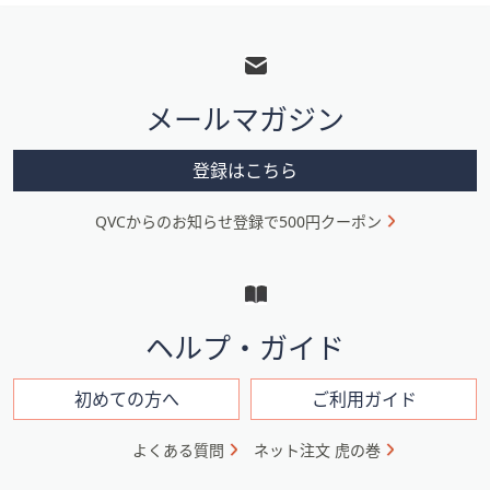
フ
ッ
タ
メールマガジン
ー
メ
登録はこちら
ニ
QVCからのお知らせ登録で500円クーポン
ュ
ー
と
イ
ヘルプ・ガイド
ン
フ
初めての方へ
ご利用ガイド
ォ
よくある質問
ネット注文 虎の巻
メ