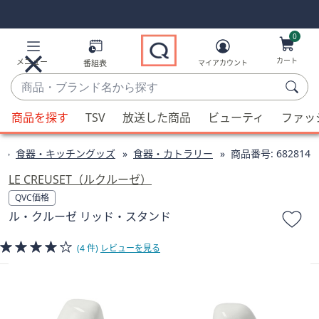
Skip
Skip
Navigation
Navigation
Links
Links2
0
カート
メニュー
番組表
マイアカウント
商
品・
候
ブ
商品を探す
TSV
放送した商品
ビューティ
ファッ
補
ラ
が
ン
食器・キッチングッズ
食器・カトラリー
商品番号:
682814
利
ド
用
LE CREUSET（ルクルーゼ）
名
可
QVC価格
か
能
ル・クルーゼ リッド・スタンド
ら
な
探
場
(4 件)
レビューを見る
す
合、
上
下
の