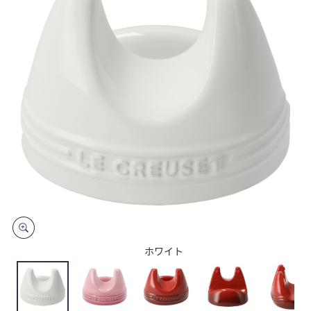
矢
印
キ
ー
ま
た
は
タ
ッ
チ
デ
バ
イ
ス
で
ホワイト
左
右
に