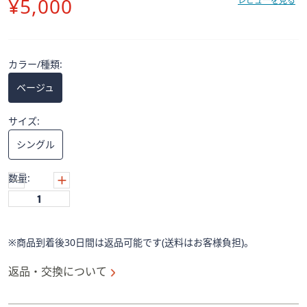
削
¥5,000
ス
レビューを見る
ワ
除
イ
プ
カラー/種類:
し
て
ベージュ
閲
覧
サイズ:
で
シングル
き
ま
数量:
す。
※商品到着後30日間は返品可能です(送料はお客様負担)。
返品・交換について