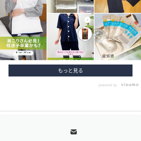
powered by
フ
ッ
タ