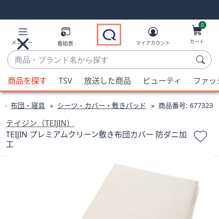
Skip
Skip
Navigation
Navigation
Links
Links2
0
カート
メニュー
番組表
マイアカウント
商
品・
候
ブ
商品を探す
TSV
放送した商品
ビューティ
ファッ
補
ラ
が
ン
布団・寝具
シーツ・カバー・敷きパッド
商品番号:
677323
利
ド
用
テイジン（TEIJIN）
名
可
TEIJIN プレミアムクリーン敷き布団カバー 防ダニ加
か
工
能
ら
な
探
場
す
合、
上
下
の