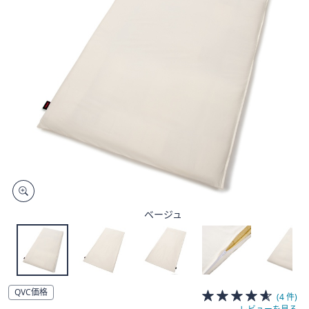
矢
印
キ
ー
ま
た
は
タ
ッ
チ
デ
バ
イ
ベージュ
ス
で
左
右
に
QVC価格
(4 件)