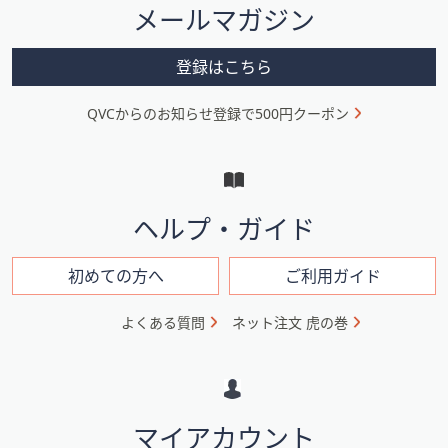
メールマガジン
ー
メ
登録はこちら
ニ
QVCからのお知らせ登録で500円クーポン
ュ
ー
と
イ
ヘルプ・ガイド
ン
フ
初めての方へ
ご利用ガイド
ォ
よくある質問
ネット注文 虎の巻
メ
ー
シ
マイアカウント
ョ