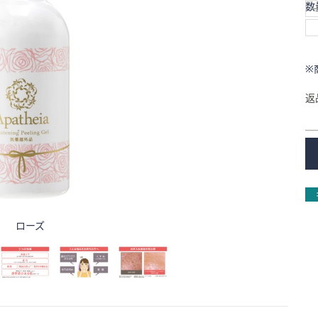
数
※
返
ローズ