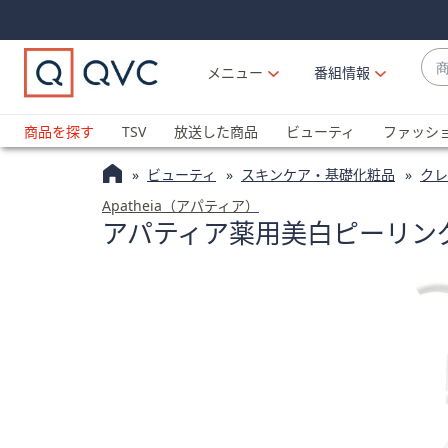
Skip
Skip
Navigation
Navigation
Links
Links2
商
メニュー
番組情報
品
候
ブ
補
ラ
商品を探す
TSV
放送した商品
ビューティ
ファッシ
が
ン
利
ビューティ
スキンケア・基礎化粧品
クレ
ド
用
名
Apatheia（アパティア）
可
アパティア薬用美白ピーリン
か
能
ら
な
探
場
す
合
上
下
の
矢
印