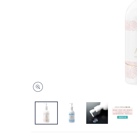
キ
ー
ま
た
は
タ
ッ
チ
デ
バ
イ
ス
で
左
右
に
ス
ワ
イ