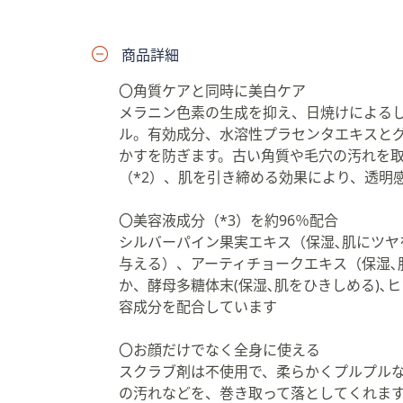
プ
し
商品詳細
て
閲
〇角質ケアと同時に美白ケア
覧
メラニン色素の生成を抑え、日焼けによる
で
ル。有効成分、水溶性プラセンタエキスとグ
き
かすを防ぎます。古い角質や毛穴の汚れを取
ま
（*2）、肌を引き締める効果により、透明
す
〇美容液成分（*3）を約96％配合
シルバーパイン果実エキス（保湿､肌にツヤ
与える）、アーティチョークエキス（保湿､
か、酵母多糖体末(保湿､肌をひきしめる)､ヒ
容成分を配合しています
〇お顔だけでなく全身に使える
スクラブ剤は不使用で、柔らかくプルプル
の汚れなどを、巻き取って落としてくれま