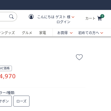
0
こんにちは
ゲスト 様
カート
ログイン
Cart is Empty
C
チングッズ
グルメ
家電
お買得
初めての方へ
QVC価格
削
4,970
除
ラー/種類:
サボン
ローズ