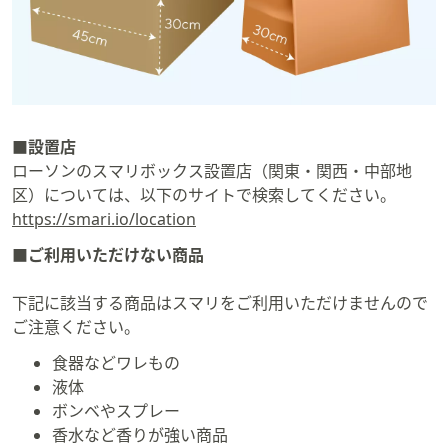
ス
ワ
イ
プ
し
て
閲
■設置店
覧
ローソンのスマリボックス設置店（関東・関西・中部地
で
区）については、以下のサイトで検索してください。
き
https://smari.io/location
ま
■ご利用いただけない商品
す。
下記に該当する商品はスマリをご利用いただけませんので
ご注意ください。
食器などワレもの
液体
ボンベやスプレー
香水など香りが強い商品