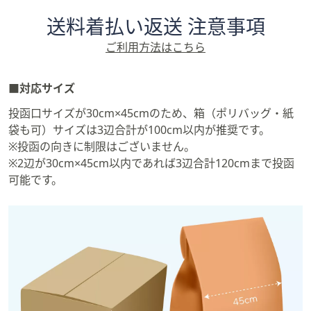
矢
送料着払い返送 注意事項
印
キ
ご利用方法はこちら
ー
ま
■対応サイズ
た
は
投函口サイズが30cm×45cmのため、箱（ポリバッグ・紙
タ
袋も可）サイズは3辺合計が100cm以内が推奨です。
ッ
※投函の向きに制限はございません。
チ
※2辺が30cm×45cm以内であれば3辺合計120cmまで投函
デ
可能です。
バ
イ
ス
で
左
右
に