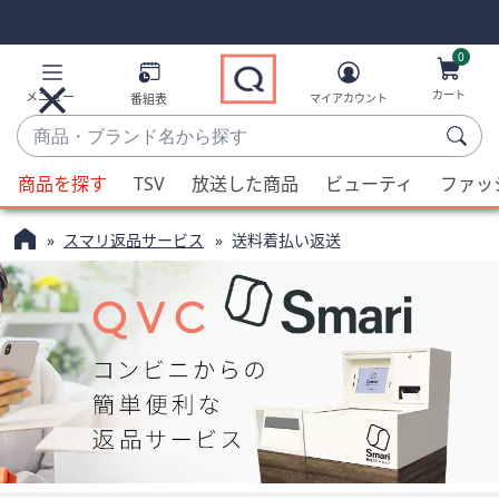
Skip
Skip
Navigation
Navigation
Links
Links2
0
カート
メニュー
番組表
マイアカウント
商
品・
候
ブ
商品を探す
TSV
放送した商品
ビューティ
ファッ
補
ラ
が
ン
スマリ返品サービス
送料着払い返送
利
ド
用
名
可
か
能
ら
な
探
場
す
合、
上
下
の