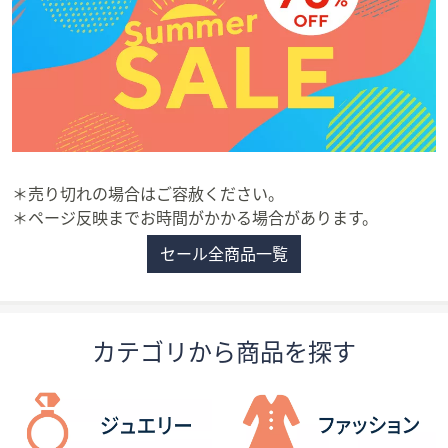
矢
印
キ
ー
ま
た
は
タ
＊売り切れの場合はご容赦ください。
ッ
＊ページ反映までお時間がかかる場合があります。
チ
セール全商品一覧
デ
バ
イ
ス
カテゴリから商品を探す
で
左
右
に