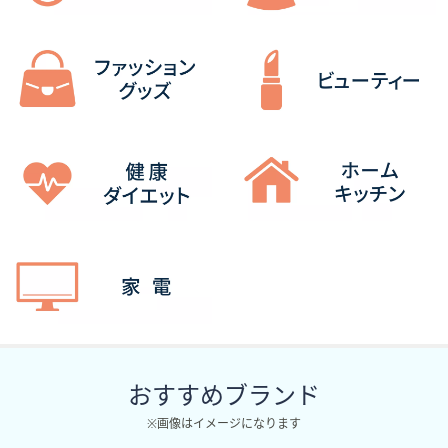
ス
ワ
イ
プ
し
て
閲
覧
で
き
ま
す。
おすすめブランド
※画像はイメージになります