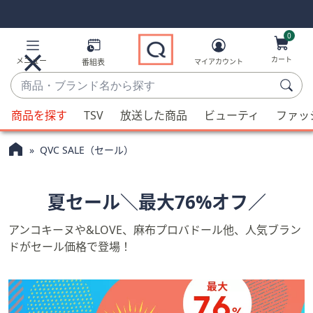
Skip
Skip
Navigation
Navigation
Links
Links2
0
カート
メニュー
番組表
マイアカウント
商
品・
候
ブ
商品を探す
TSV
放送した商品
ビューティ
ファッ
補
ラ
が
ン
QVC SALE（セール）
利
ド
用
名
可
夏セール＼最大76%オフ／
か
能
ら
な
アンコキーヌや&LOVE、麻布プロバドール他、人気ブラン
探
場
ドがセール価格で登場！
す
合、
上
下
の