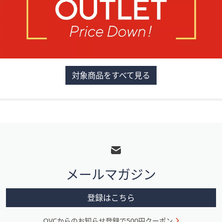
対象商品をすべて見る
フ
ッ
タ
メールマガジン
ー
メ
登録はこちら
ニ
QVCからのお知らせ登録で500円クーポン