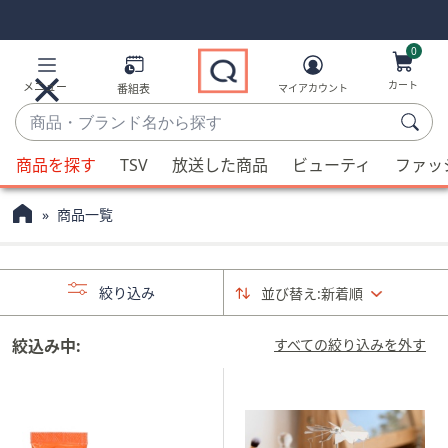
Skip
Skip
Navigation
Navigation
Links
Links2
0
カート
メニュー
番組表
マイアカウント
商
品・
候
ブ
商品を探す
TSV
放送した商品
ビューティ
ファッ
補
ラ
が
ン
商品一覧
利
ド
用
名
可
か
絞り込み
並び替え:
新着順
能
ら
な
探
場
絞込み中:
すべての絞り込みを外す
す
合、
上
下
の