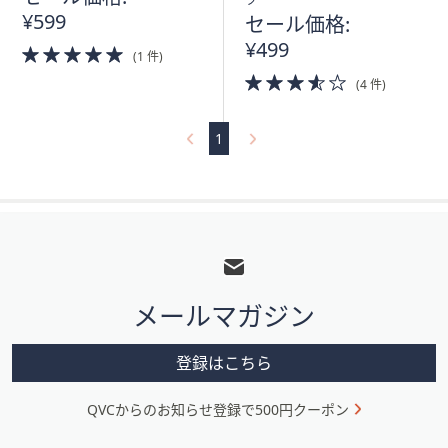
ツ
¥599
セール価格:
¥499
5.0
(1 件)
of
3.5
(4 件)
5
of
Stars
5
Stars
1
フ
ッ
タ
メールマガジン
ー
メ
登録はこちら
ニ
QVCからのお知らせ登録で500円クーポン
ュ