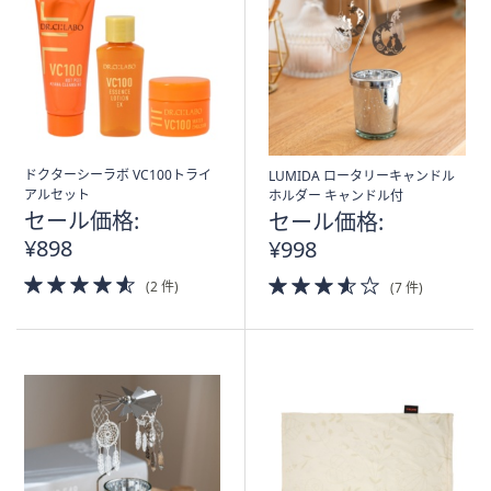
矢
印
キ
ー
ま
た
は
ドクターシーラボ VC100トライ
LUMIDA ロータリーキャンドル
アルセット
ホルダー キャンドル付
タ
セール価格:
セール価格:
ッ
¥898
¥998
チ
デ
4.5
3.5
(2 件)
(7 件)
of
of
バ
5
5
イ
Stars
Stars
ス
で
左
右
に