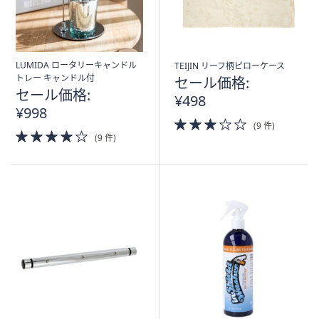
ス
ワ
イ
プ
LUMIDA ロータリーキャンドル
TEIJIN リーフ柄ピローケース
し
トレー キャンドル付
セール価格:
て
セール価格:
¥498
閲
¥998
覧
3.0
(9 件)
4.0
of
で
(9 件)
of
5
き
5
Stars
ま
Stars
す。