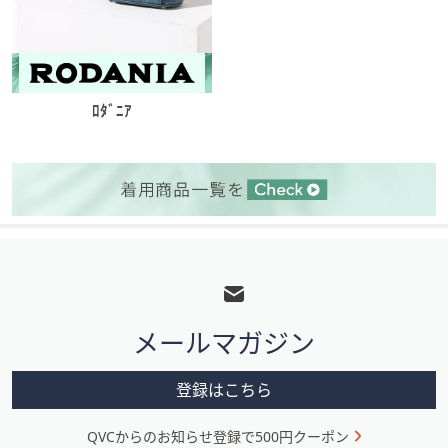
ﾛﾀﾞﾆｱ
フ
ッ
タ
メールマガジン
ー
メ
登録はこちら
ニ
QVCからのお知らせ登録で500円クーポン
ュ