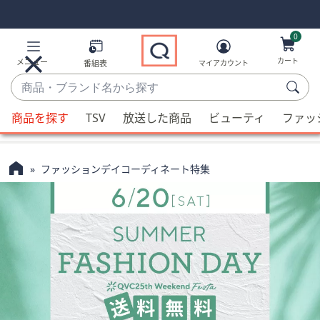
Skip
Skip
Navigation
Navigation
Links
Links2
0
カート
メニュー
番組表
マイアカウント
商
品・
候
ブ
商品を探す
TSV
放送した商品
ビューティ
ファッ
補
ラ
が
ン
利
ド
ファッションデイコーディネート特集
用
名
可
か
能
ら
な
探
場
す
合、
上
下
の