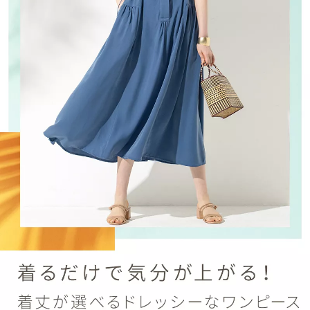
ス
ワ
イ
プ
し
て
閲
覧
で
き
ま
す。