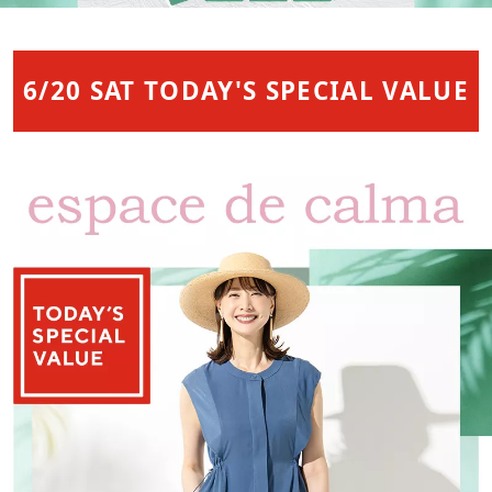
矢
印
キ
6/20 SAT TODAY'S SPECIAL VALUE
ー
ま
た
は
タ
ッ
チ
デ
バ
イ
ス
で
左
右
に