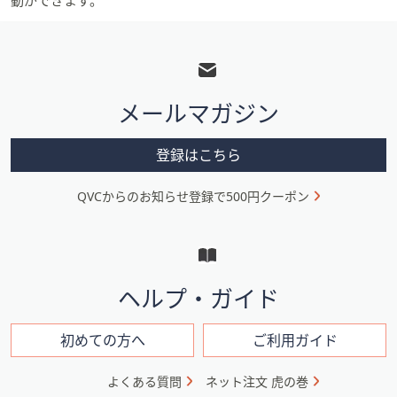
動ができます。
フ
ッ
タ
メールマガジン
ー
メ
登録はこちら
ニ
QVCからのお知らせ登録で500円クーポン
ュ
ー
と
イ
ヘルプ・ガイド
ン
フ
初めての方へ
ご利用ガイド
ォ
よくある質問
ネット注文 虎の巻