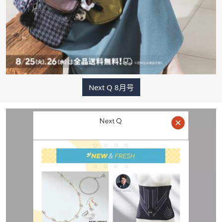
ス
ワ
イ
プ
し
て
閲
覧
Next Q 8月号
で
き
ま
す。