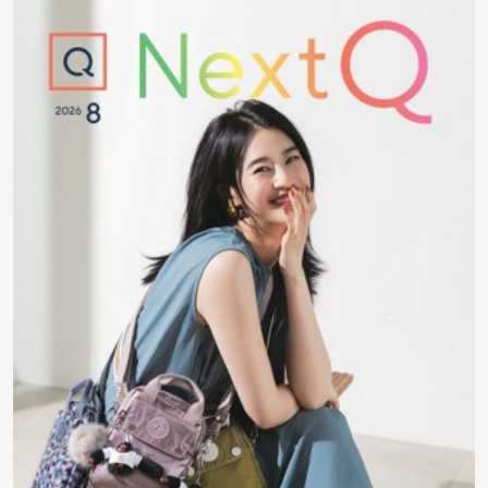
矢
印
キ
ー
ま
た
は
タ
ッ
チ
デ
バ
イ
ス
で
左
右
に