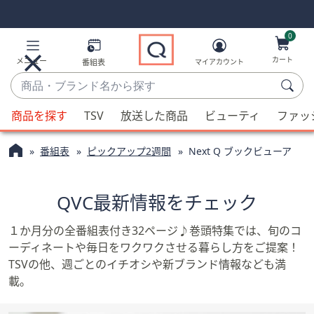
Skip
Skip
Navigation
Navigation
Links
Links2
0
カート
メニュー
番組表
マイアカウント
商
品・
候
ブ
商品を探す
TSV
放送した商品
ビューティ
ファッ
補
ラ
が
ン
番組表
ピックアップ2週間
Next Q ブックビューア
利
ド
用
名
可
QVC最新情報をチェック
か
能
ら
な
１か月分の全番組表付き32ページ♪巻頭特集では、旬のコ
探
場
ーディネートや毎日をワクワクさせる暮らし方をご提案！
す
合、
TSVの他、週ごとのイチオシや新ブランド情報なども満
上
載。
下
の