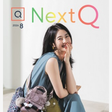
矢
印
キ
ー
ま
た
は
タ
ッ
チ
デ
バ
イ
ス
で
左
右
に