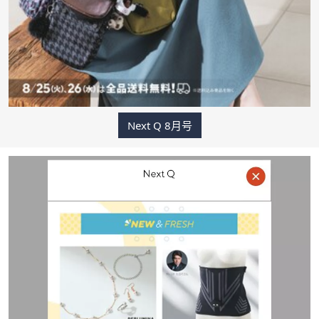
ス
ワ
イ
プ
し
て
閲
覧
Next Q 8月号
で
き
ま
す。