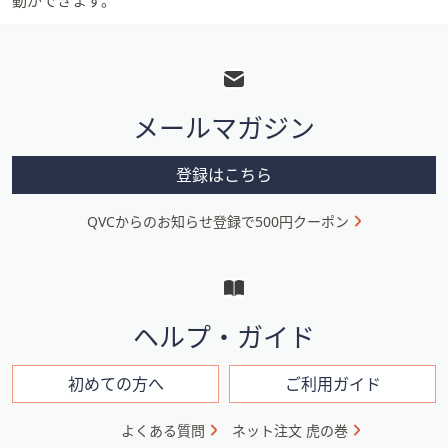
動ができます。
フ
ッ
タ
メールマガジン
ー
メ
登録はこちら
ニ
QVCからのお知らせ登録で500円クーポン
ュ
ー
と
イ
ヘルプ・ガイド
ン
フ
初めての方へ
ご利用ガイド
ォ
よくある質問
ネット注文 虎の巻