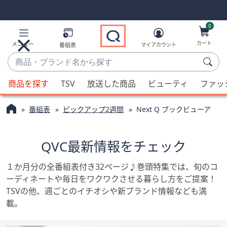
Skip
Skip
Navigation
Navigation
Links
Links2
0
カート
メニュー
番組表
マイアカウント
商
品・
候
ブ
商品を探す
TSV
放送した商品
ビューティ
ファッ
補
ラ
が
ン
番組表
ピックアップ2週間
Next Q ブックビューア
利
ド
用
名
可
QVC最新情報をチェック
か
能
ら
な
１か月分の全番組表付き32ページ♪巻頭特集では、旬のコ
探
場
ーディネートや毎日をワクワクさせる暮らし方をご提案！
す
合、
TSVの他、週ごとのイチオシや新ブランド情報なども満
上
載。
下
の