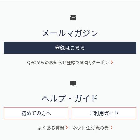
フ
ッ
タ
メールマガジン
ー
メ
登録はこちら
ニ
QVCからのお知らせ登録で500円クーポン
ュ
ー
と
イ
ヘルプ・ガイド
ン
フ
初めての方へ
ご利用ガイド
ォ
よくある質問
ネット注文 虎の巻
メ