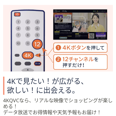
ス
ワ
イ
プ
し
て
閲
覧
で
き
ま
す。
4Kで見たい！が広がる、
欲しい！に出会える。
4KQVCなら、リアルな映像でショッピングが楽し
める！
データ放送でお得情報や天気予報もお届け！