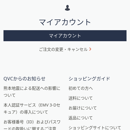
ー
シ
マイアカウント
ョ
ン
マイアカウント
ご注文の変更・キャンセル
QVCからのお知らせ
ショッピングガイド
熊本地震による配送への影響に
初めての方へ
ついて
送料について
本人認証サービス（EMV 3-Dセ
お届けについて
キュア）の導入について
返品について
お客様番号（ID）およびパスワ
ショッピングサイトについて
ードの取扱いに関するご注意