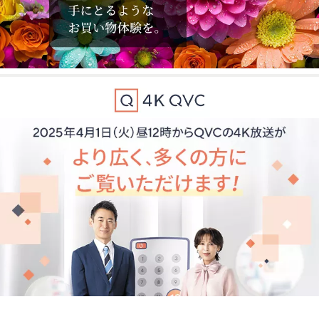
矢
印
キ
ー
ま
た
は
タ
ッ
チ
デ
バ
イ
ス
で
左
右
に