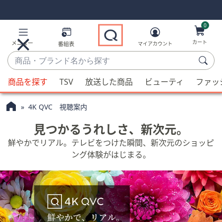
Skip
Skip
Navigation
Navigation
Links
Links2
0
カート
メニュー
番組表
マイアカウント
商
品・
候
ブ
商品を探す
TSV
放送した商品
ビューティ
ファッ
補
ラ
が
ン
4K QVC 視聴案内
利
ド
用
見つかるうれしさ、新次元。
名
可
か
鮮やかでリアル。テレビをつけた瞬間、新次元のショッピ
能
ら
ング体験がはじまる。
な
探
場
す
合、
上
下
の