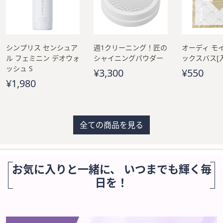
シンプリス センシュア
週1クリーニング！匠の
オーディ モ
ル フェミニン デオウォ
シャイニングパウダー
ックスバス[
ッシュ S
¥3,300
¥550
¥1,980
全ての商品を見る
お気に入りと一緒に、 いつまでも輝く毎
日を！