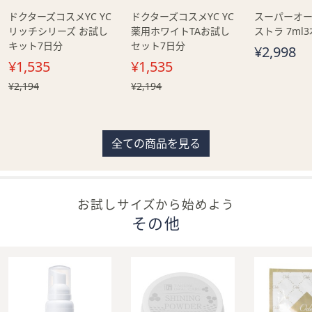
ドクターズコスメYC YC
ドクターズコスメYC YC
スーパーオー
リッチシリーズ お試し
薬用ホワイトTAお試し
ストラ 7ml
キット7日分
セット7日分
¥2,998
¥1,535
¥1,535
, 過
¥2,194
, 過
¥2,194
去
去
価
価
格,
格,
¥2,194
¥2,194
全ての商品を見る
お試しサイズから始めよう
その他