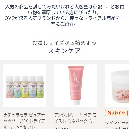
矢
人気の商品を試してみたいけれど大容量は心配…、とお買
印
い物を躊躇している方にぴったり。
QVCが誇る人気ブランドから、様々なトライアル商品を一
キ
挙にご紹介。
ー
ま
た
お試しサイズから始めよう
は
スキンケア
タ
ッ
チ
デ
バ
イ
ス
で
左
残りわずか
ナチュラセラ ピュアナ
アンシルキー リペア モ
右
ッツソープEX トライア
イスト ミネパック ミニ
に
クインビー
ル ミニ5本セット
ユ マッサー