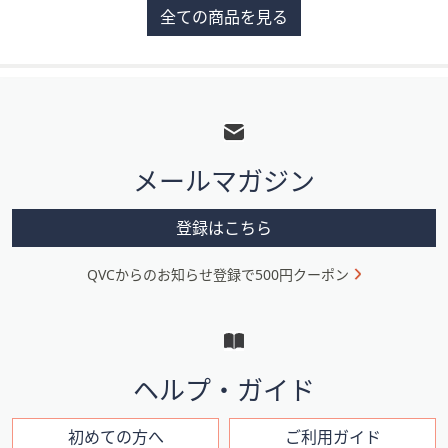
全ての商品を見る
¥3,300
¥2,194
¥2,194
フ
ッ
タ
メールマガジン
ー
メ
登録はこちら
ニ
QVCからのお知らせ登録で500円クーポン
ュ
ー
と
イ
ヘルプ・ガイド
ン
フ
初めての方へ
ご利用ガイド