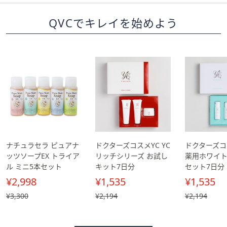
QVCでキレイを始めよう
ナチュラセラ ピュアナ
ドクターズコスメYC YC
ドクターズコス
ッツソープEX トライア
リッチシリーズ お試し
薬用ホワイト
ル ミニ5本セット
キット7日分
セット7日分
¥2,998
¥1,535
¥1,535
, 過
¥3,300
, 過
¥2,194
, 過
¥2,194
去
去
去
価
価
価
格,
格,
格,