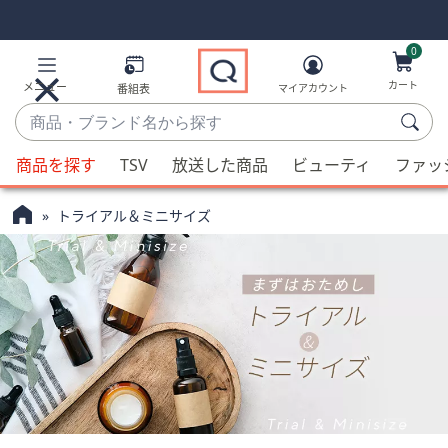
Skip
Skip
Navigation
Navigation
Links
Links2
0
カート
メニュー
番組表
マイアカウント
商
品・
候
ブ
商品を探す
TSV
放送した商品
ビューティ
ファッ
補
ラ
QVC
が
ン
トライアル＆ミニサイズ
利
ド
用
名
可
か
能
ら
な
探
場
す
合、
上
下
の