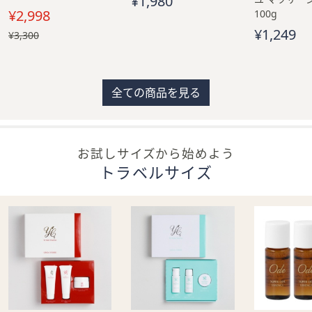
¥1,980
ス
¥2,998
100g
ワ
¥1,249
イ
, 過
¥3,300
去
プ
価
し
格,
て
¥3,300
全ての商品を見る
閲
覧
で
き
お試しサイズから始めよう
ま
トラベルサイズ
す。