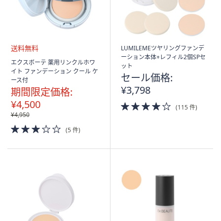
LUMILEMEツヤリングファンデ
ーション本体+レフィル2個SPセ
送
エクスボーテ 薬用リンクルホワ
ット
料
イト ファンデーション クール ケ
セール価格:
無
ース付
料
¥3,798
期間限定価格:
¥4,500
4.0
(115 件)
of
¥4,950
5
3.0
(5 件)
Stars
of
5
Stars