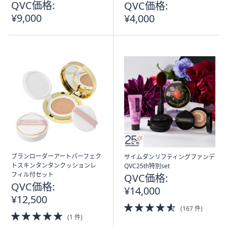
QVC価格:
QVC価格:
¥9,000
¥4,000
ブランローダーアートパーフェク
サイムダンリフティングファンデ
トスキンタンタンクッションレ
QVC25th特別set
フィル付セット
QVC価格:
QVC価格:
¥14,000
¥12,500
4.5
(167 件)
5.0
of
(1 件)
of
5