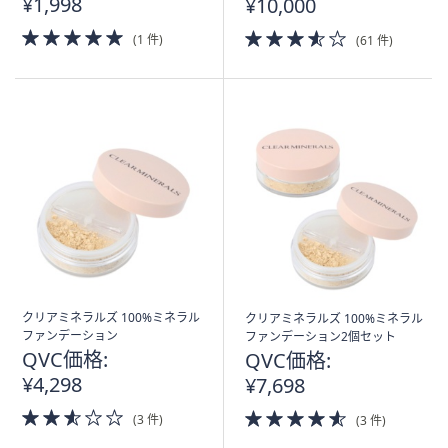
¥1,998
¥10,000
5.0
3.5
(1 件)
(61 件)
of
of
5
5
Stars
Stars
クリアミネラルズ 100%ミネラル
クリアミネラルズ 100%ミネラル
ファンデーション
ファンデーション2個セット
QVC価格:
QVC価格:
¥4,298
¥7,698
2.5
4.5
(3 件)
(3 件)
of
of