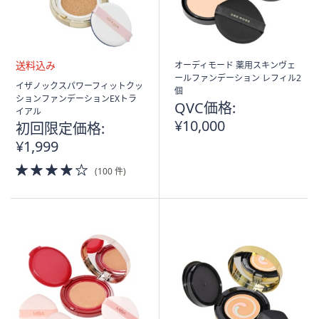
オーディモード 薬用スキンヴェ
ールファンデーション レフィル2
送
イザノックスパワーフィットクッ
個
料
ションファンデーションEXトラ
QVC価格:
込
イアル
み
¥10,000
初回限定価格:
¥1,999
4.0
(100 件)
of
5
Stars