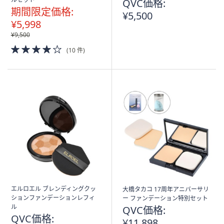
QVC価格:
期間限定価格:
¥5,500
¥5,998
¥9,500
4.0
(10 件)
of
5
Stars
エルロエル ブレンディングクッ
大橋タカコ 17周年アニバーサリ
ションファンデーションレフィ
ー ファンデーション特別セット
ル
QVC価格:
QVC価格:
¥11,898