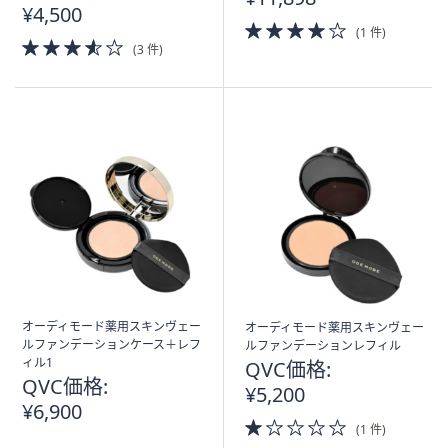
¥4,500
4.0
(1 件)
3.5
of
(3 件)
of
5
5
Stars
Stars
オーディモード薬用スキンヴェー
オーディモード薬用スキンヴェー
ルファンデーションケース＋レフ
ルファンデーションレフィル
ィル1
QVC価格:
QVC価格:
¥5,200
¥6,900
1.0
(1 件)
of