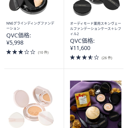
NNEグラインディングファンデ
オーディモード薬用スキンヴェー
ーション
ルファンデーションケース＋レフ
QVC価格:
ィル2
QVC価格:
¥5,998
¥11,600
3.0
(10 件)
of
3.5
(26 件)
5
of
Stars
5
Stars