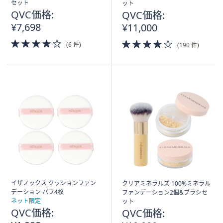
セット
ット
QVC価格:
QVC価格:
¥7,698
¥11,000
4.0
4.0
(6 件)
(190 件)
of
of
5
5
Stars
Stars
イザノックス クッションファン
クリアミネラルズ 100%ミネラル
デーション パフ4枚
ファンデーション2個&ブラシセ
ネット限定
ット
QVC価格:
QVC価格: