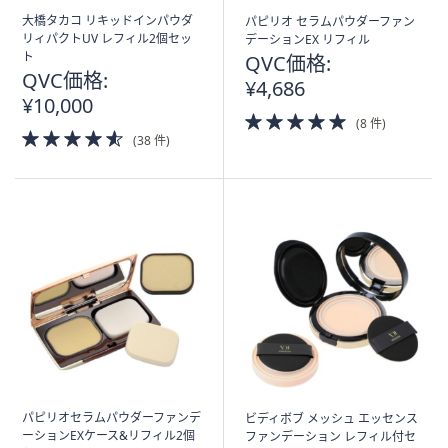
ス
大橋タカコ リキッドインパウダ
パピリオ セラムパウダーファン
ワ
リィパクトUV レフィル2個セッ
デーションEX リフィル
イ
ト
QVC価格:
プ
QVC価格:
¥4,686
し
¥10,000
5.0
て
(8 件)
4.5
of
(38 件)
閲
of
5
覧
5
Stars
Stars
で
き
ま
す。
パピリオセラムパウダーファンデ
ビディボブ メッシュ エッセンス
ーションEXケース&リフィル2個
ファンデーション レフィル付セ