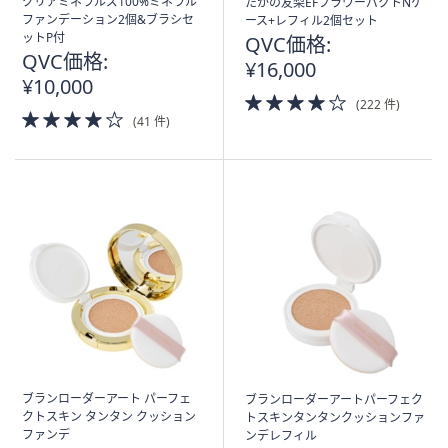
クリアミネラルズ100%ミネラル
たかの友梨EFフラワーパクトNケ
ファンデーション2個&ブラシセ
ース+レフィル2個セット
ットP付
QVC価格:
QVC価格:
¥16,000
¥10,000
4.0
(222 件)
4.0
of
(41 件)
of
5
5
Stars
Stars
ブランローダーアート パーフェ
ブランローダーアートパーフェク
クトスキン タンタン クッション
トスキンタンタンクッションファ
ファンデ
ンデレフィル