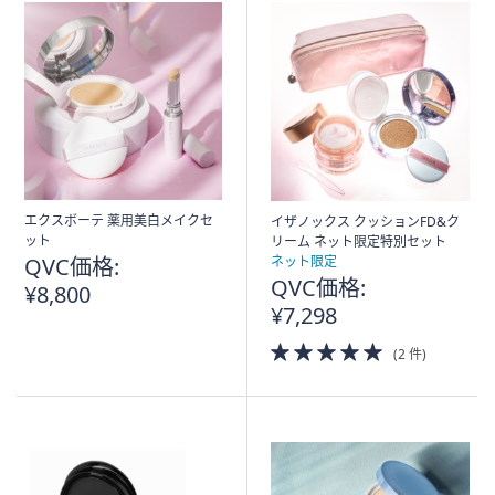
エクスボーテ 薬用美白メイクセ
イザノックス クッションFD&ク
ット
リーム ネット限定特別セット
QVC価格:
ネット限定
QVC価格:
¥8,800
¥7,298
5.0
(2 件)
of
5
Stars