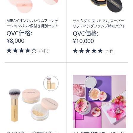
MIBAイオンカルシウムファンデ
サイムダン プレミアム スーパー
ーションパフ2個付き特別セット
リフティングファンデ特別パクト
QVC価格:
QVC価格:
¥8,000
¥10,000
4.0
5.0
(3 件)
(1 件)
of
of
5
5
Stars
Stars