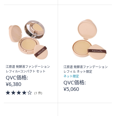
5
Stars
Stars
江原道 発酵液ファンデーション
江原道 発酵液ファンデーション
レフィル+コンパクト セット
レフィル ネット限定
QVC価格:
ネット限定
QVC価格:
¥6,380
¥5,060
4.0
(1 件)
of
5
Stars