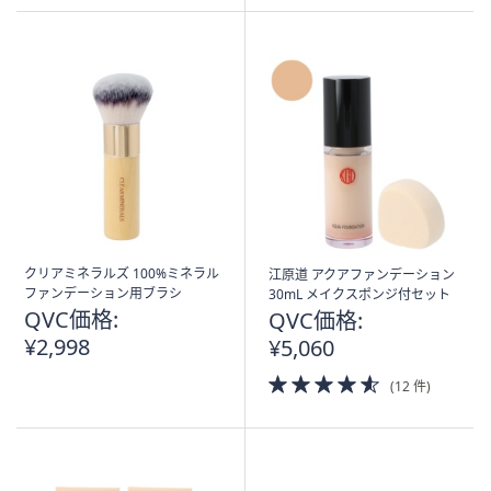
5
5
Stars
Stars
クリアミネラルズ 100%ミネラル
江原道 アクアファンデーション
ファンデーション用ブラシ
30mL メイクスポンジ付セット
QVC価格:
QVC価格:
¥2,998
¥5,060
4.5
(12 件)
of
5
Stars