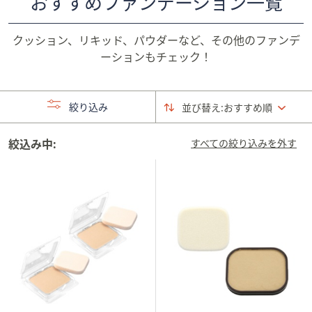
おすすめファンデーション一覧
矢
印
クッション、リキッド、パウダーなど、その他のファンデ
キ
ーションもチェック！
ー
ま
た
絞り込み
並び替え:
おすすめ順
は
タ
絞込み中:
すべての絞り込みを外す
ッ
チ
デ
バ
イ
ス
で
左
右
に