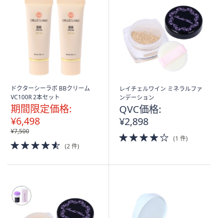
ドクターシーラボ BBクリーム
レイチェルワイン ミネラルファ
VC100R 2本セット
ンデーション
期間限定価格:
QVC価格:
¥6,498
¥2,898
¥7,500
4.0
(1 件)
4.5
of
(2 件)
of
5
5
Stars
Stars