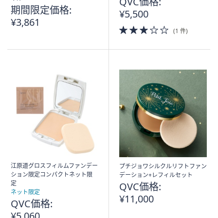
QVC価格:
期間限定価格:
¥5,500
¥3,861
3.0
(1 件)
of
5
Stars
江原道グロスフィルムファンデー
プチジョワシルクルリフトファン
ション限定コンパクトネット限
デーション+レフィルセット
定
QVC価格:
ネット限定
¥11,000
QVC価格:
¥5,060