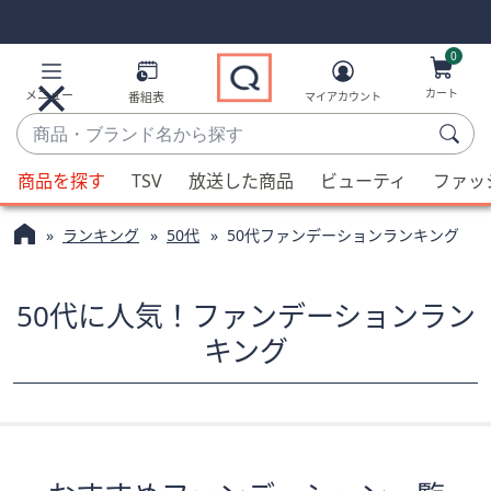
Skip
Skip
Navigation
Navigation
Links
Links2
0
カート
メニュー
番組表
マイアカウント
商
品・
候
ブ
商品を探す
TSV
放送した商品
ビューティ
ファッ
補
ラ
が
ン
ランキング
50代
50代ファンデーションランキング
利
ド
用
名
可
50代に人気！ファンデーションラン
か
能
ら
キング
な
探
場
す
合、
上
下
の