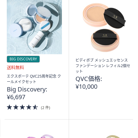
BIG DISCOVERY
ビディボブ メッシュエッセンス
ファンデーション レフィル2個セ
ット
送
エクスボーテ QVC25周年記念 ク
QVC価格:
料
ールメイクセット
¥10,000
無
Big Discovery:
料
¥6,697
4.5
(2 件)
of
5
Stars