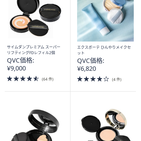
サイムダンプレミアム スーパー
エクスボーテ ひんやりメイクセ
リフティングFDレフィル2個
ット
QVC価格:
QVC価格:
¥9,000
¥6,820
4.5
4.0
(64 件)
(4 件)
of
of
5
5
Stars
Stars