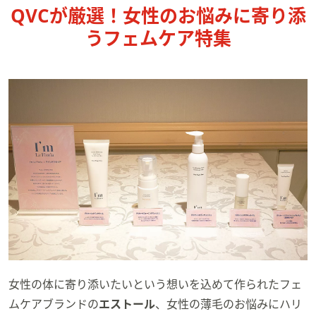
ス
QVCが厳選！女性のお悩みに寄り添
ワ
うフェムケア特集
イ
プ
し
て
閲
覧
で
き
ま
す。
女性の体に寄り添いたいという想いを込めて作られたフェ
ムケアブランドの
エストール
、女性の薄毛のお悩みにハリ