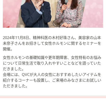
矢
印
キ
ー
ま
た
2024年11月8日、精神科医の木村好珠さん、美容家の山本
は
未奈子さんをお招きして女性ホルモンに関するセミナーを
タ
開催。
ッ
チ
女性ホルモンの基礎知識や更年期障害、女性特有のお悩み
デ
について日常生活で取り入れやすいことなどを語っていた
バ
だきました。
イ
会場には、QVCが大人の女性におすすめしたいアイテムを
ス
紹介するコーナーも設置し、ご来場のみなさまにお試しい
で
ただきました。
左
右
に