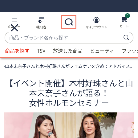
Skip
Skip
Navigation
Navigation
Links
Links2
0
カート
メニュー
番組表
マイアカウント
商
品・
候
ブ
商品を探す
TSV
放送した商品
ビューティ
ファッ
補
ラ
が
ン
家の山本未奈子さんと木村好珠さんがフェムケアを含めてアドバイス。
利
ド
用
名
【イベント開催】木村好珠さんと山
可
か
本未奈子さんが語る！
能
ら
な
女性ホルモンセミナー
探
場
す
合、
上
下
の