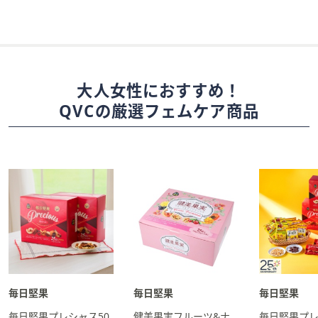
大人女性におすすめ！
QVCの厳選フェムケア商品
毎日堅果
毎日堅果
毎日堅果
毎日堅果プレシャス50
健美果実フルーツ&ナ
毎日堅果プレ