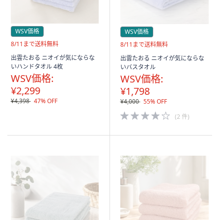
WSV価格
WSV価格
送
8/11まで送料無料
送
8/11まで送料無料
料
料
出雲たおる ニオイが気にならな
出雲たおる ニオイが気にならな
無
無
いハンドタオル 4枚
いバスタオル
料
料
WSV価格:
WSV価格:
¥2,299
¥1,798
¥4,398
47% OFF
¥4,000
55% OFF
4.0
(2 件)
of
5
Stars