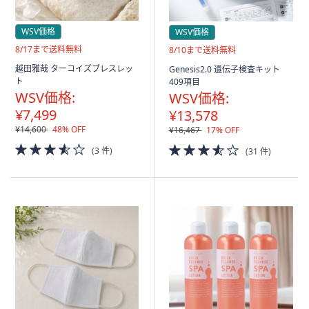
ス
ワ
WSV価格
イ
WSV価格
プ
送
8/17まで送料無料
送
8/10まで送料無料
料
料
し
越田雅哉 ターコイズブレスレッ
Genesis2.0 遺伝子検査キット
無
無
ト
て
409項目
料
料
WSV価格:
WSV価格:
閲
¥7,499
¥13,578
覧
¥14,600
48% OFF
¥16,467
17% OFF
で
3.5
3.5
き
(3 件)
(31 件)
of
of
ま
5
5
す。
Stars
Stars