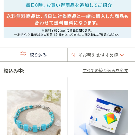
矢
印
キ
ー
ま
た
は
絞り込み
並び替え:
おすすめ順
タ
ッ
チ
絞込み中:
すべての絞り込みを外す
デ
バ
イ
ス
で
左
右
に