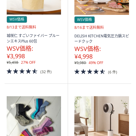
WSV価格
WSV価格
送
8/13まで送料無料
送
8/16まで送料無料
料
料
城咲仁 すごいファイバー プルー
DELISH KITCHEN電気圧力鍋スピ
無
無
ンエキスPlus 60包
ードクック
料
料
WSV価格:
WSV価格:
¥3,998
¥4,998
¥5,498
27% OFF
¥9,980
49% OFF
4.5
4.5
(32 件)
(6 件)
of
of
5
5
Stars
Stars