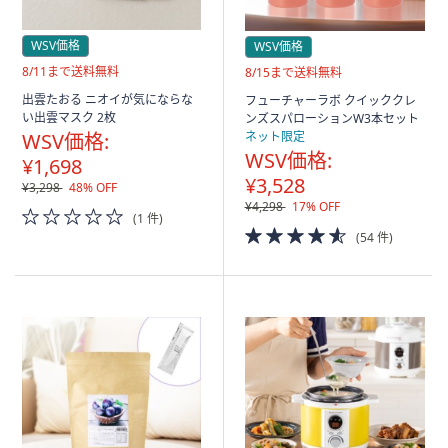
WSV価格
WSV価格
送
8/11まで送料無料
送
8/15まで送料無料
料
料
出雲たおる ニオイが気にならな
フューチャーラボ クイッククレ
無
無
い出雲マスク 2枚
ンズスパローションW3本セット
料
料
WSV価格:
ネット限定
WSV価格:
¥1,698
¥3,528
¥3,298
48% OFF
¥4,298
17% OFF
0.0
(1 件)
of
4.5
(54 件)
5
of
Stars
5
Stars