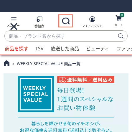
Skip
Skip
Navigation
Navigation
Links
Links2
0
カート
メニュー
番組表
マイアカウント
商
品・
候
ブ
商品を探す
TSV
放送した商品
ビューティ
ファッ
補
ラ
が
ン
WEEKLY SPECIAL VALUE 商品一覧
利
ド
用
名
可
か
能
ら
な
探
場
す
合、
上
下
の