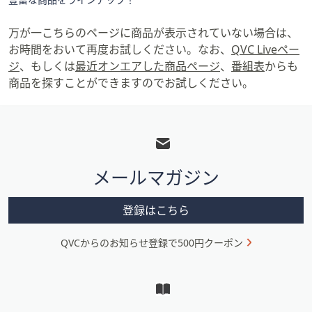
万が一こちらのページに商品が表示されていない場合は、
お時間をおいて再度お試しください。なお、
QVC Liveペー
ジ
、もしくは
最近オンエアした商品ページ
、
番組表
からも
商品を探すことができますのでお試しください。
フ
ッ
タ
メールマガジン
ー
メ
登録はこちら
ニ
QVCからのお知らせ登録で500円クーポン
ュ
ー
と