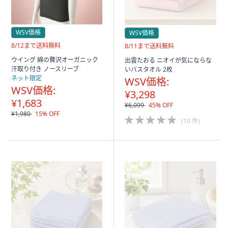
WSV価格
WSV価格
送
8/12まで送料無料
送
8/11まで送料無料
料
料
ウイング 綿の贅沢オーガニック
出雲たおる ニオイが気にならな
無
無
汗取り付き ノースリーブ
いバスタオル 2枚
料
料
ネット限定
WSV価格:
WSV価格:
¥3,298
¥1,683
¥6,099
45% OFF
¥1,980
15% OFF
5.0
(10 件)
of
5
Stars