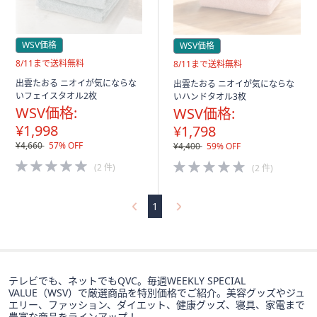
WSV価格
WSV価格
送
8/11まで送料無料
送
8/11まで送料無料
料
料
出雲たおる ニオイが気にならな
出雲たおる ニオイが気にならな
無
無
いフェイスタオル2枚
いハンドタオル3枚
料
料
WSV価格:
WSV価格:
¥1,998
¥1,798
¥4,660
57% OFF
¥4,400
59% OFF
5.0
5.0
(2 件)
(2 件)
of
of
5
5
Stars
Stars
1
テレビでも、ネットでもQVC。毎週WEEKLY SPECIAL
VALUE（WSV）で厳選商品を特別価格でご紹介。美容グッズやジュ
エリー、ファッション、ダイエット、健康グッズ、寝具、家電まで
豊富な商品をラインアップ！