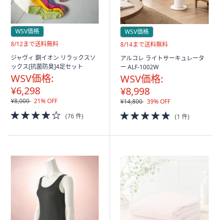
WSV価格
WSV価格
送
8/12まで送料無料
送
8/14まで送料無料
料
料
ジャヴィ 銅イオン リラックスソ
アルコレ ライトサーキュレータ
無
無
ックス[抗菌防臭]4足セット
ー ALF-1002W
料
料
WSV価格:
WSV価格:
¥6,298
¥8,998
¥8,000
21% OFF
¥14,800
39% OFF
4.0
5.0
(76 件)
(1 件)
of
of
5
5
Stars
Stars