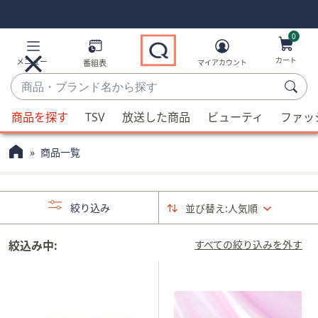
Skip
Skip
Navigation
Navigation
Links
Links2
0
カート
メニュー
番組表
マイアカウント
商
品・
候
ブ
商品を探す
TSV
放送した商品
ビューティ
ファッ
補
ラ
が
ン
商品一覧
利
ド
用
名
可
か
絞り込み
並び替え:
人気順
能
ら
な
探
場
絞込み中:
すべての絞り込みを外す
す
合、
上
下
の