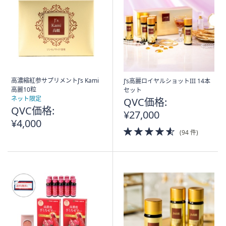
矢
印
キ
ー
ま
た
は
高濃縮紅参サプリメントJ’s Kami
J’s高麗ロイヤルショットIII 14本
高麗10粒
セット
タ
ネット限定
QVC価格:
ッ
QVC価格:
¥27,000
チ
¥4,000
デ
4.5
(94 件)
of
バ
5
イ
Stars
ス
で
左
右
に