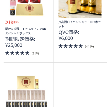
ス
ワ
イ
プ
J’s高麗ロイヤルショットIII 3本セ
し
ット
送
て
開けた瞬間、トキメキ！25周年
QVC価格:
料
スペシャルボックス
閲
無
¥6,000
期間限定価格:
覧
料
¥25,000
4.5
で
(44 件)
of
き
5.0
(2 件)
5
of
ま
Stars
5
す。
Stars