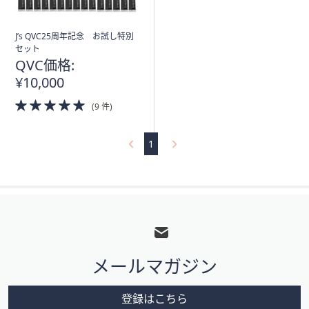
J’s QVC25周年記念 お試し特別
セット
QVC価格:
¥10,000
5.0
(9 件)
of
5
Stars
1
フ
ッ
タ
メールマガジン
ー
メ
登録はこちら