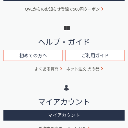
ニ
QVCからのお知らせ登録で500円クーポン
ュ
ー
と
イ
ヘルプ・ガイド
ン
フ
初めての方へ
ご利用ガイド
ォ
よくある質問
ネット注文 虎の巻
メ
ー
シ
マイアカウント
ョ
ン
マイアカウント