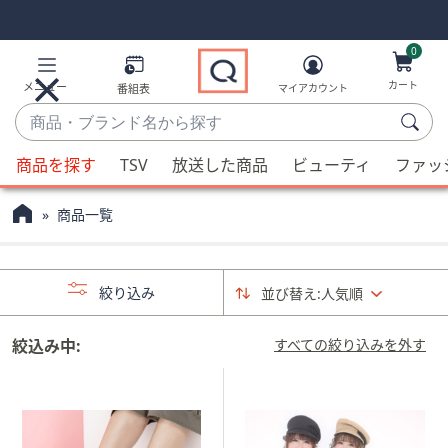
Skip
Skip
Navigation
Navigation
Links
Links2
0
カート
メニュー
番組表
マイアカウント
商
品・
候
ブ
商品を探す
TSV
放送した商品
ビューティ
ファッ
補
ラ
が
ン
商品一覧
利
ド
用
名
可
か
絞り込み
並び替え:
人気順
能
ら
な
探
場
絞込み中:
すべての絞り込みを外す
す
合、
上
下
の