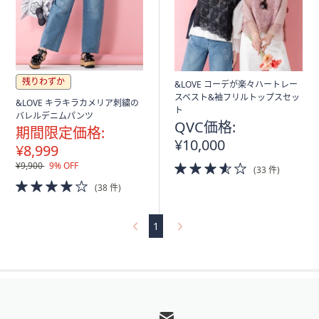
ス
ワ
イ
プ
し
残りわずか
て
&LOVE コーデが楽々ハートレー
スベスト&袖フリルトップスセッ
閲
&LOVE キラキラカメリア刺繍の
ト
バレルデニムパンツ
覧
QVC価格:
期間限定価格:
で
¥10,000
¥8,999
き
3.5
¥9,900
9% OFF
ま
(33 件)
of
4.0
す。
(38 件)
5
of
Stars
5
Stars
1
フ
ッ