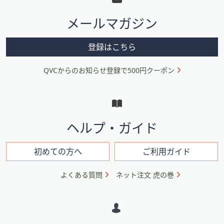
タ
メールマガジン
ー
メ
登録はこちら
ニ
QVCからのお知らせ登録で500円クーポン
ュ
ー
と
イ
ヘルプ・ガイド
ン
フ
初めての方へ
ご利用ガイド
ォ
よくある質問
ネット注文 虎の巻
メ
ー
シ