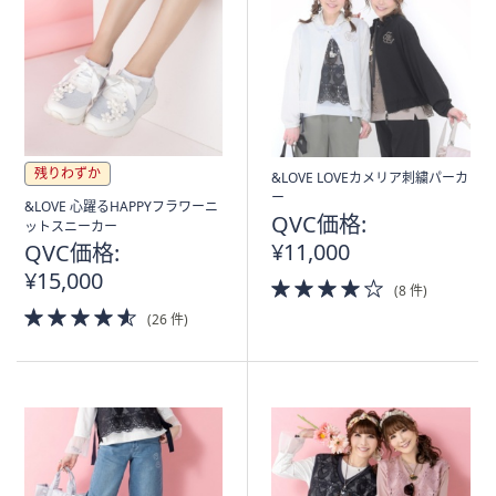
矢
印
キ
ー
ま
た
残りわずか
は
&LOVE LOVEカメリア刺繍パーカ
ー
タ
&LOVE 心躍るHAPPYフラワーニ
QVC価格:
ットスニーカー
ッ
¥11,000
QVC価格:
チ
¥15,000
デ
4.0
(8 件)
of
バ
4.5
(26 件)
5
of
イ
Stars
5
ス
Stars
で
左
右
に