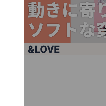
キ
ー
ま
た
は
タ
ッ
チ
デ
バ
イ
ス
で
左
右
に
ス
ワ
イ