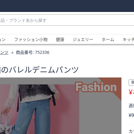
・
ョン
ファッション小物
健康
ジュエリー
ホーム
キッ
ンツ
商品番号:
752336
刺繍のバレルデニムパンツ
¥
、
適用
削
¥9
カ