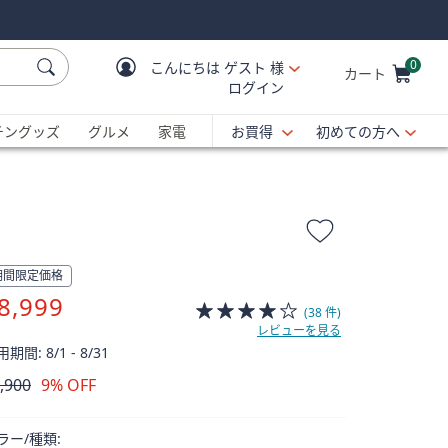
0
こんにちは
ゲスト 様
カート
ログイン
Cart is Empty
C
チングッズ
グルメ
家電
お買得
初めての方へ
期間限定価格
8,999
(38 件)
レビューを見る
期間: 8/1 - 8/31
,900
9% OFF
除
ラー/種類: