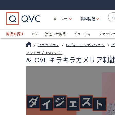
Skip
Skip
Navigation
Navigation
Links
Links2
商
メニュー
番組情報
品
候
ブ
補
ラ
商品を探す
TSV
放送した商品
ビューティ
ファッシ
が
ン
利
ファッション
レディースファッション
パ
ド
用
名
アンドラブ（&LOVE）
可
&LOVE キラキラカメリア
か
能
ら
な
探
場
す
合
上
下
の
矢
印