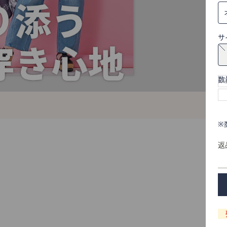
サ
数
※
返