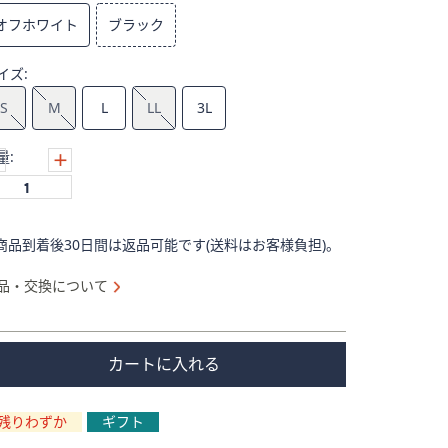
オフホワイト
ブラック
イズ:
S
M
L
LL
3L
量:
商品到着後30日間は返品可能です(送料はお客様負担)。
品・交換について
カートに入れる
残りわずか
ギフト