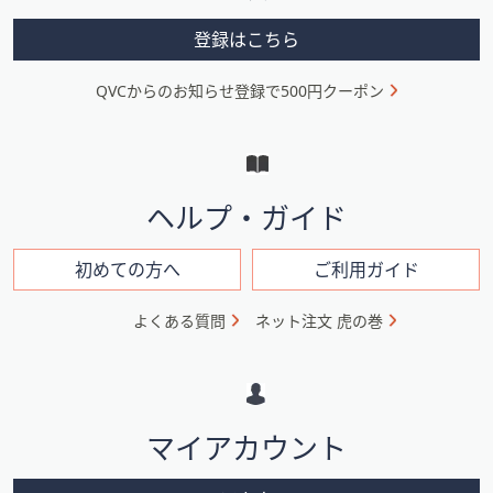
メ
登録はこちら
ニ
QVCからのお知らせ登録で500円クーポン
ュ
ー
と
イ
ヘルプ・ガイド
ン
フ
初めての方へ
ご利用ガイド
ォ
よくある質問
ネット注文 虎の巻
メ
ー
シ
マイアカウント
ョ
ン