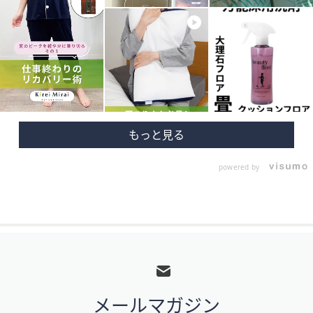
powered by
フ
ッ
タ
メールマガジン
ー