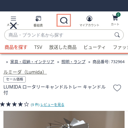
Skip
Skip
Navigation
Navigation
Links
Links2
0
カート
メニュー
番組表
マイアカウント
商
品・
候
ブ
商品を探す
TSV
放送した商品
ビューティ
ファッ
補
ラ
が
ン
ン
家具・収納・インテリア
照明・ランプ
商品番号:
732964
利
ド
用
ルミーダ（Lumida）
名
可
セール価格
か
能
LUMIDA ロータリーキャンドルトレー キャンドル
ら
な
付
探
場
す
合、
(9 件)
レビューを見る
上
下
の