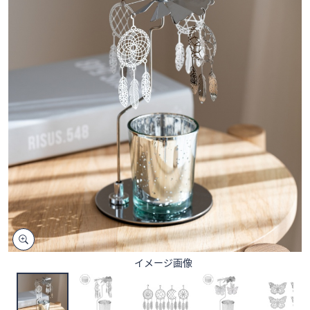
矢
印
キ
ー
ま
た
は
タ
ッ
チ
デ
バ
イ
ス
で
左
イメージ画像
右
に