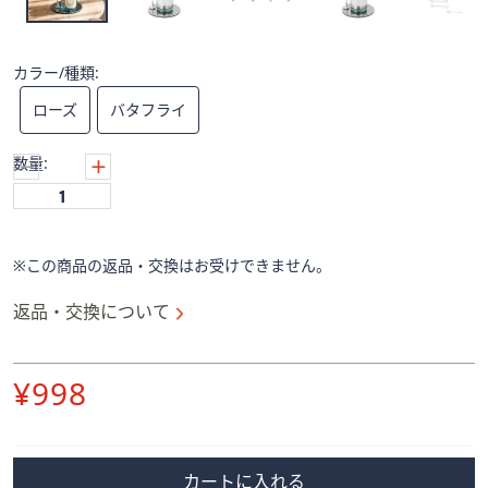
ス
ワ
イ
カラー/種類:
プ
し
ローズ
バタフライ
て
閲
数量:
覧
で
き
ま
※この商品の返品・交換はお受けできません。
す。
返品・交換について
削
¥998
除
カートに入れる