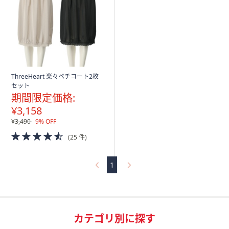
矢
印
キ
ー
ま
た
ThreeHeart 楽々ペチコート2枚
は
セット
タ
期間限定価格:
ッ
¥3,158
チ
¥3,490
9% OFF
デ
4.5
(25 件)
バ
of
5
イ
Stars
1
ス
で
左
右
に
カテゴリ別に探す