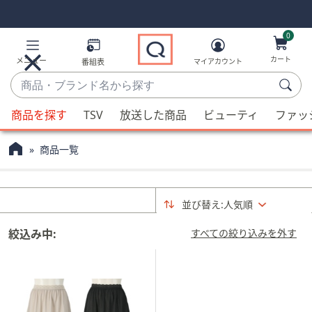
Skip
Skip
Navigation
Navigation
Links
Links2
0
カート
メニュー
番組表
マイアカウント
商
品・
候
ブ
商品を探す
TSV
放送した商品
ビューティ
ファッ
補
ラ
が
ン
商品一覧
利
ド
用
名
可
か
並び替え:
人気順
能
ら
な
探
絞込み中:
すべての絞り込みを外す
場
す
合、
上
下
の