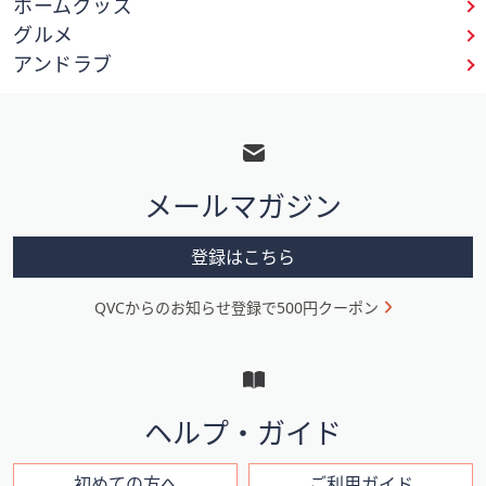
ホームグッズ
グルメ
アンドラブ
フ
ッ
タ
メールマガジン
ー
メ
登録はこちら
ニ
QVCからのお知らせ登録で500円クーポン
ュ
ー
と
イ
ヘルプ・ガイド
ン
初めての方へ
ご利用ガイド