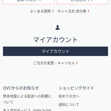
フ
ォ
よくある質問
ネット注文 虎の巻
メ
ー
シ
マイアカウント
ョ
ン
マイアカウント
ご注文の変更・キャンセル
QVCからのお知らせ
ショッピングガイド
熊本地震による配送への影響に
初めての方へ
ついて
送料について
本人認証サービス（EMV 3-Dセ