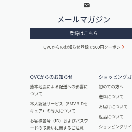
ッ
タ
メールマガジン
ー
メ
登録はこちら
ニ
QVCからのお知らせ登録で500円クーポン
ュ
ー
と
イ
QVCからのお知らせ
ショッピングガ
ン
熊本地震による配送への影響に
初めての方へ
ついて
フ
送料について
本人認証サービス（EMV 3-Dセ
ォ
お届けについて
キュア）の導入について
メ
返品について
お客様番号（ID）およびパスワ
ー
ショッピングサイ
ードの取扱いに関するご注意