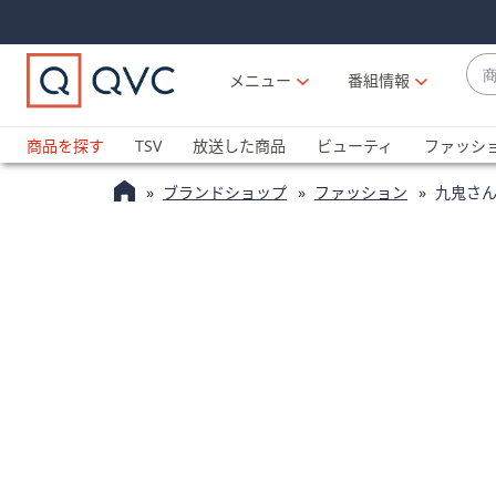
Skip
Skip
Navigation
Navigation
Links
Links2
商
メニュー
番組情報
品
候
ブ
補
ラ
商品を探す
TSV
放送した商品
ビューティ
ファッシ
が
ン
利
ブランドショップ
ファッション
九鬼さ
ド
用
名
可
か
能
ら
な
探
場
す
合
上
下
の
矢
印