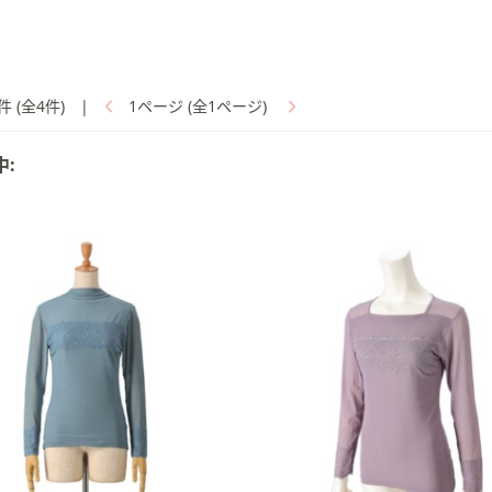
件 (全4件)
|
1ページ (全1ページ)
中: