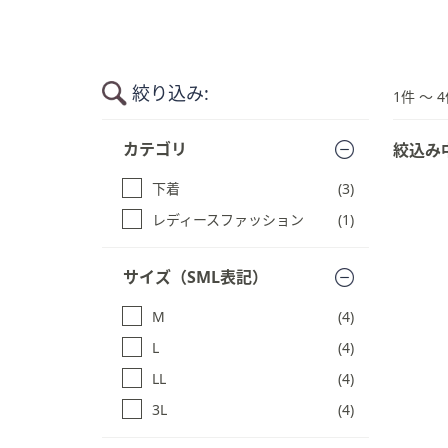
キ
ー
ま
た
絞り込み:
1件 〜 4
は
タ
商
カテゴリ
絞込み
品
ッ
一
チ
下着
(3)
覧
デ
に
レディースファッション
(1)
バ
ス
イ
キ
ス
サイズ（SML表記）
ッ
で
プ
M
(4)
す
左
る
右
L
(4)
に
LL
(4)
ス
3L
(4)
ワ
イ