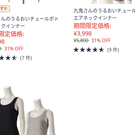
ずか
九鬼さんのうるおいチュー
エアネックインナー
さんのうるおいチュールボト
期間限定価格:
ックインナー
¥3,998
限定価格:
¥5,800
31% OFF
98
0
31% OFF
4.5
(9 件)
of
4.5
(7 件)
。
5
of
Stars
5
Stars