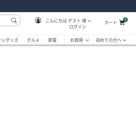
0
こんにちは
ゲスト 様
カート
ログイン
Cart is Empty
C
チングッズ
グルメ
家電
お買得
初めての方へ