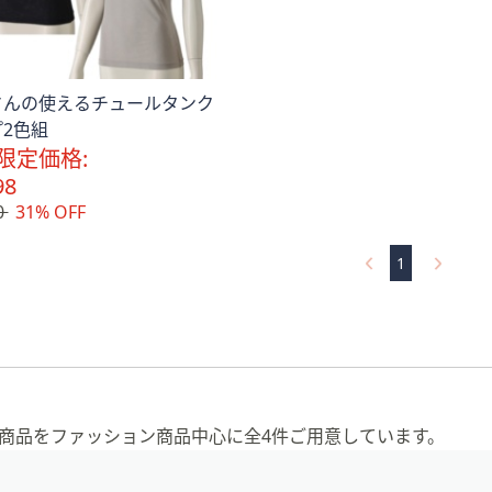
さんの使えるチュールタンク
2色組
限定価格:
98
0
31% OFF
1
の商品をファッション商品中心に全4件ご用意しています。