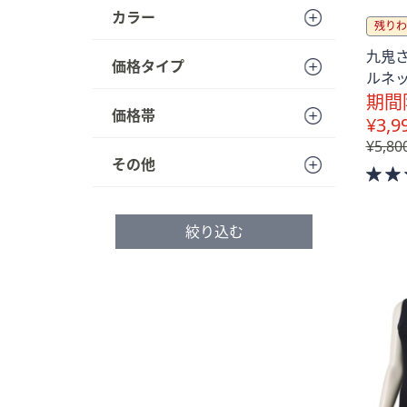
プ
カラー
残りわ
し
九鬼
て
価格タイプ
ルネ
閲
期間
覧
価格帯
¥3,9
で
¥5,80
き
その他
ま
す
絞り込む