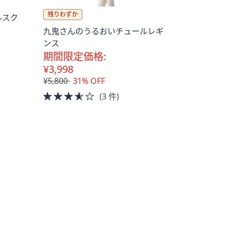
残りわずか
ルスク
九鬼さんのうるおいチュールレギ
ンス
期間限定価格:
¥3,998
¥5,800
31% OFF
3.5
(3 件)
of
5
Stars