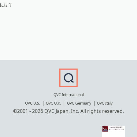
るには？
QVC International
QVC U.S.
QVC U.K.
QVC Germany
QVC Italy
©2001 - 2026 QVC Japan, Inc. All rights reserved.