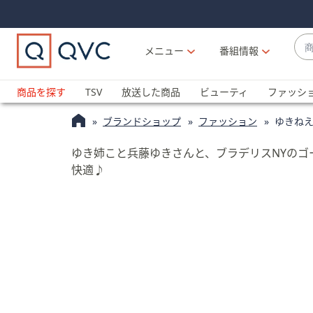
Skip
Skip
Navigation
Navigation
Links
Links2
商
メニュー
番組情報
品
候
ブ
補
ラ
商品を探す
TSV
放送した商品
ビューティ
ファッシ
が
ン
利
ブランドショップ
ファッション
ゆきねえ
ド
用
名
可
ゆき姉こと兵藤ゆきさんと、ブラデリスNYのゴ
か
能
快適♪
ら
な
探
場
す
合
上
下
の
矢
印