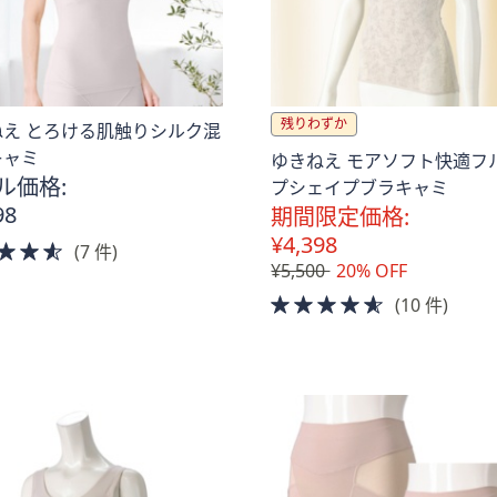
残りわずか
ねえ とろける肌触りシルク混
キャミ
ゆきねえ モアソフト快適フ
ル価格:
プシェイプブラキャミ
98
期間限定価格:
。
¥4,398
4.5
(7 件)
¥5,500
20% OFF
of
5
4.5
(10 件)
Stars
of
5
Stars