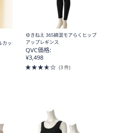
ゆきねえ 365綿混モアらくヒップ
アップレギンス
ルカッ
QVC価格:
¥3,498
3.5
(3 件)
of
5
Stars