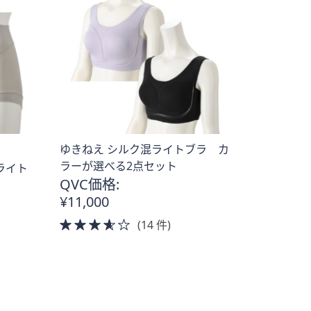
ゆきねえ シルク混ライトブラ カ
ラーが選べる2点セット
ライト
QVC価格:
¥11,000
3.5
(14 件)
of
5
Stars