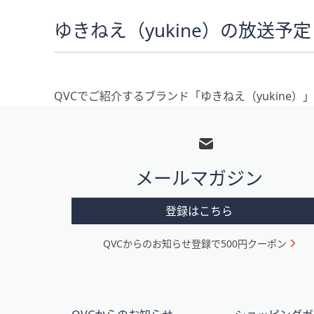
ゆきねえ（yukine）の放送予定
QVCでご紹介するブランド「ゆきねえ（yukine
フ
ッ
タ
メールマガジン
ー
メ
登録はこちら
ニ
QVCからのお知らせ登録で500円クーポン
ュ
ー
と