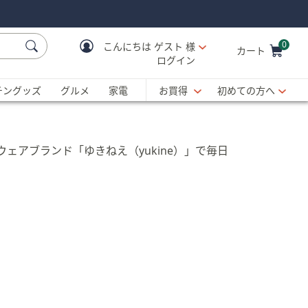
0
こんにちは
ゲスト 様
カート
ログイン
Cart is Empty
C
チングッズ
グルメ
家電
お買得
初めての方へ
アブランド「ゆきねえ（yukine）」で毎日