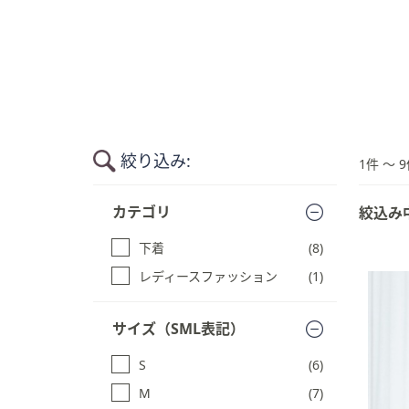
キ
ー
ま
た
は
タ
ッ
絞り込み:
チ
1件 〜 9
デ
商
バ
カテゴリ
絞込み
品
イ
一
下着
(8)
ス
覧
で
に
レディースファッション
(1)
ス
左
キ
右
サイズ（SML表記）
ッ
に
プ
ス
S
(6)
す
ワ
る
M
(7)
イ