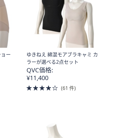
ショー
ゆきねえ 綿混モアブラキャミ カ
ラーが選べる2点セット
QVC価格:
¥11,400
4.0
(61 件)
of
5
Stars