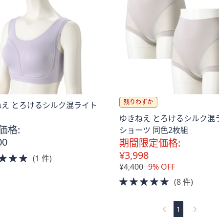
残りわずか
ねえ とろけるシルク混ライト
ゆきねえ とろけるシルク混
価格:
ショーツ 同色2枚組
00
期間限定価格:
¥3,998
5.0
(1 件)
¥4,400
9% OFF
of
5
5.0
(8 件)
Stars
of
5
1
Stars