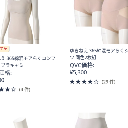
ずか
ゆきねえ 365綿混モアらく
ツ 同色2枚組
え 365綿混モアらくコンフ
QVC価格:
トブラキャミ
¥5,300
価格:
00
4.0
(29 件)
of
4.0
(4 件)
5
of
Stars
5
Stars