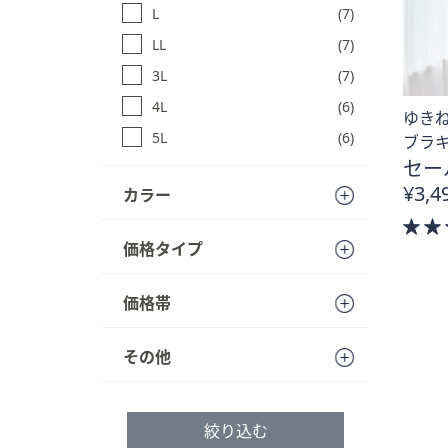
L
(7)
プ
し
LL
(7)
て
3L
(7)
閲
4L
(6)
覧
ゆき
で
5L
(6)
ブラ
き
セー
ま
¥3,4
カラー
す
価格タイプ
価格帯
その他
絞り込む