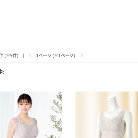
件 (全9件)
|
1ページ (全1ページ)
中: