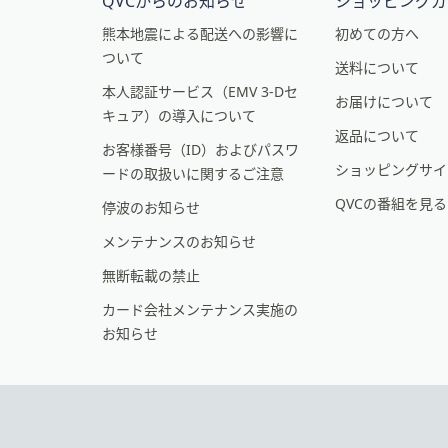
イ
QVCからのお知らせ
ショッピングガ
ン
熊本地震による配送への影響に
初めての方へ
ついて
フ
送料について
本人認証サービス（EMV 3-Dセ
ォ
お届けについて
キュア）の導入について
メ
返品について
お客様番号（ID）およびパスワ
ー
ショッピングサイ
ードの取扱いに関するご注意
シ
QVCの番組を見
停波のお知らせ
ョ
メンテナンスのお知らせ
ン
無断転載の禁止
カード会社メンテナンス実施の
お知らせ