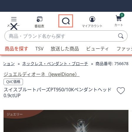
Skip
Skip
Navigation
Navigation
Links
Links2
0
カート
メニュー
番組表
マイアカウント
商
品・
候
ブ
商品を探す
TSV
放送した商品
ビューティ
ファッ
補
ラ
が
ン
クション
ネックレス・ペンダント・ブローチ
商品番号:
756678
利
ド
用
ジュエルディオーネ（JewelDione）
名
可
QVC価格
か
能
スイスブルートパーズPT950/10Kペンダントヘッド
ら
な
0.9ctUP
探
場
す
合、
上
下
の