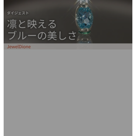
矢
印
キ
ー
ま
た
は
タ
ッ
チ
デ
バ
イ
ス
で
左
右
に