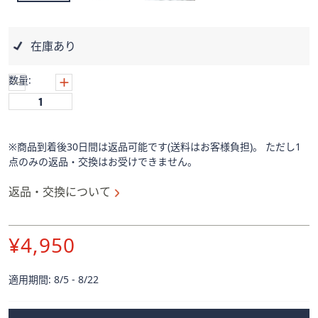
ス
ワ
イ
在庫あり
プ
し
数量:
て
閲
覧
で
※商品到着後30日間は返品可能です(送料はお客様負担)。 ただし1
き
点のみの返品・交換はお受けできません。
ま
す。
返品・交換について
削
¥4,950
除
適用期間: 8/5 - 8/22