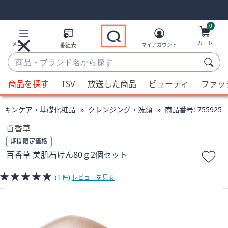
Skip
Skip
Navigation
Navigation
Links
Links2
0
カート
メニュー
番組表
マイアカウント
商
品・
候
ブ
商品を探す
TSV
放送した商品
ビューティ
ファッ
補
ラ
が
ン
スキンケア・基礎化粧品
クレンジング・洗顔
商品番号:
755925
利
ド
用
百香草
名
可
期間限定価格
か
能
百香草 美肌石けん80ｇ2個セット
ら
な
探
場
(1 件)
レビューを見る
す
合、
上
下
の