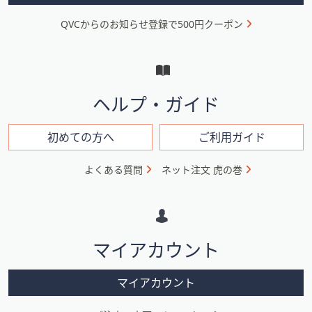
ニ
QVCからのお知らせ登録で500円クーポン
ュ
ー
と
イ
ヘルプ・ガイド
ン
フ
初めての方へ
ご利用ガイド
ォ
よくある質問
ネット注文 虎の巻
メ
ー
シ
マイアカウント
ョ
ン
マイアカウント