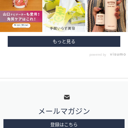
powered by
フ
ッ
タ
メールマガジン
ー
メ
登録はこちら