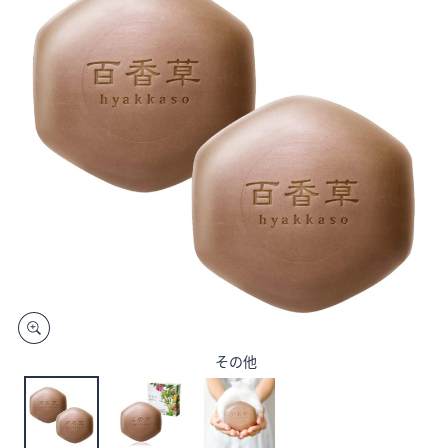
矢
印
キ
ー
ま
た
は
タ
ッ
チ
デ
バ
イ
ス
で
その他
左
右
に