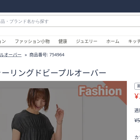
・
ョン
ファッション小物
健康
ジュエリー
ホーム
キッ
ルオーバー
商品番号:
754964
ャーリングドビープルオーバー
¥
、
適用
削
¥5
カ