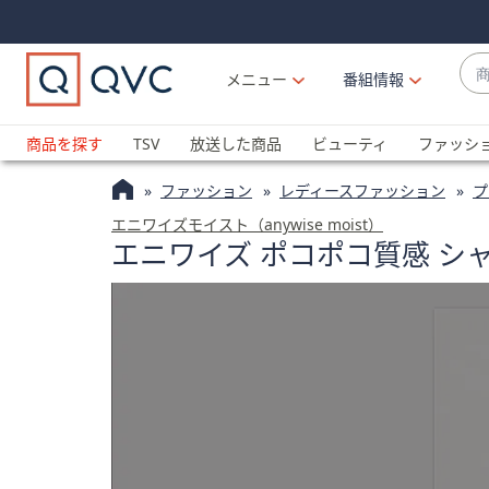
Skip
Skip
Navigation
Navigation
Links
Links2
商
メニュー
番組情報
品
候
ブ
補
ラ
商品を探す
TSV
放送した商品
ビューティ
ファッシ
が
ン
利
ファッション
レディースファッション
プ
ド
用
名
エニワイズモイスト（anywise moist）
可
エニワイズ ポコポコ質感 シ
か
能
ら
な
探
場
す
合
上
下
の
矢
印