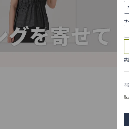
サ
数
※
返