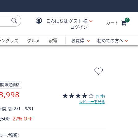
0
こんにちは
ゲスト 様
カート
ログイン
Cart is Empty
C
チングッズ
グルメ
家電
お買得
初めての方へ
期間限定価格
3,998
(1 件)
レビューを見る
期間: 8/1 - 8/31
,500
27% OFF
除
ラー/種類: