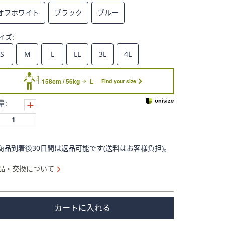
オフホワイト
ブラック
ブルー
イズ:
S
M
L
LL
3L
4L
158cm / 56kg
L
Find your size
量:
商品到着後30日間は返品可能です(送料はお客様負担)。
品・交換について
カートに入れる