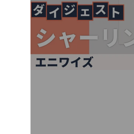
キ
ー
ま
た
は
タ
ッ
チ
デ
バ
イ
ス
で
左
右
に
ス
ワ
イ