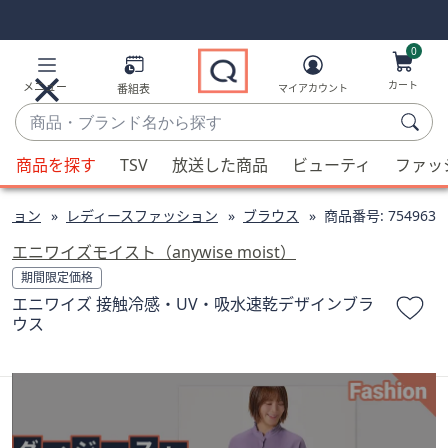
Skip
Skip
Navigation
Navigation
Links
Links2
0
カート
メニュー
番組表
マイアカウント
商
品・
候
ブ
商品を探す
TSV
放送した商品
ビューティ
ファッ
補
ラ
が
ン
ション
レディースファッション
ブラウス
商品番号:
754963
利
ド
用
エニワイズモイスト（anywise moist）
名
可
期間限定価格
か
能
エニワイズ 接触冷感・UV・吸水速乾デザインブラ
ら
な
ウス
探
場
す
合、
上
下
の