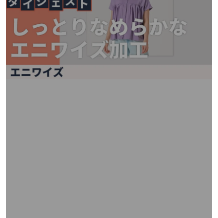
矢
印
キ
ー
ま
た
は
タ
ッ
チ
デ
バ
イ
ス
で
左
右
に