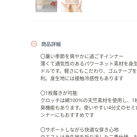
プ
し
て
閲
覧
で
商品詳細
き
〇暑い季節を爽やかに過ごすインナー
ま
薄くて通気性のあるパワーネット素材を身
す
ドルです。軽さにもこだわり、ゴムテープ
利。身生地には接触冷感性もあります
〇1枚履きが可能
クロッチは綿100％の天竺素材を使用し、
臭機能もあります。使いやすい4分丈のセミ
ンナーにもおすすめです
〇サポートしながら快適な穿き心地