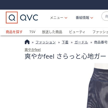
Skip
Skip
Navigation
Navigation
Links
Links2
商
メニュー
番組情報
品
候
ブ
補
ラ
商品を探す
TSV
放送した商品
ビューティ
ファッシ
が
ン
利
ファッション
下着
ガードル
商品番号
ド
用
名
爽やかfeel
可
爽やかfeel さらっと心地ガ
か
能
ら
な
探
場
す
合
上
下
の
矢
印