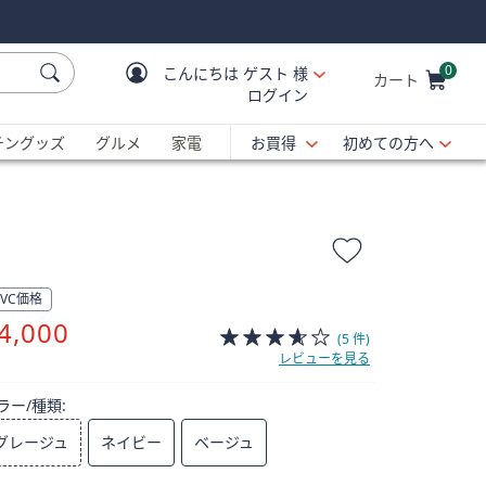
0
こんにちは
ゲスト 様
カート
ログイン
Cart is Empty
C
チングッズ
グルメ
家電
お買得
初めての方へ
QVC価格
削
4,000
(5 件)
除
レビューを見る
ラー/種類:
グレージュ
ネイビー
ベージュ