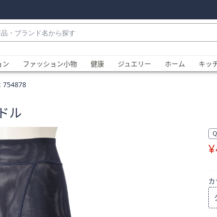
・
ョン
ファッション小物
健康
ジュエリー
ホーム
キッ
:
754878
ードル
¥
、
カ