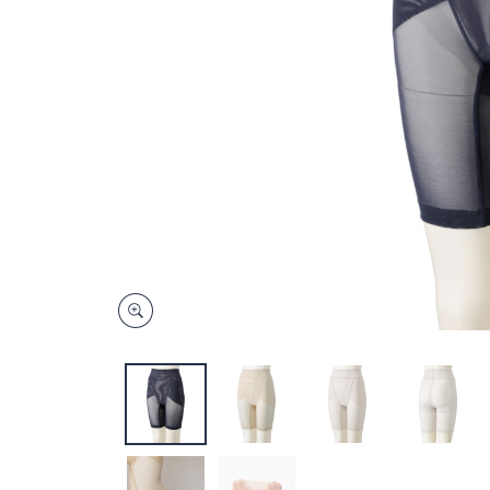
キ
ー
ま
た
は
タ
ッ
チ
デ
バ
イ
ス
で
左
右
に
ス
ワ
イ