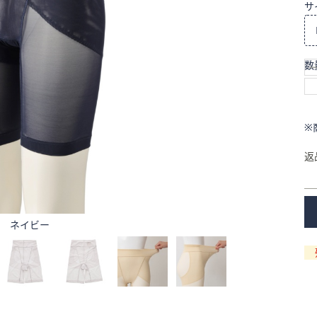
サ
数
※
返
ネイビー