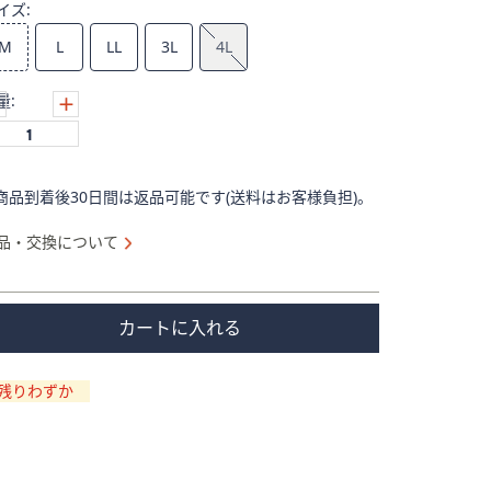
イズ:
M
L
LL
3L
4L
量:
商品到着後30日間は返品可能です(送料はお客様負担)。
品・交換について
カートに入れる
残りわずか