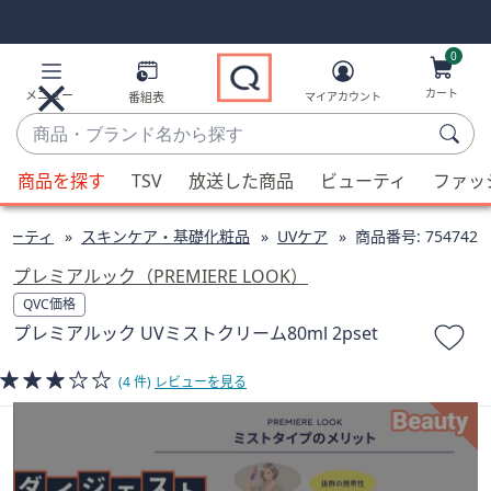
Skip
Skip
Navigation
Navigation
Links
Links2
0
カート
メニュー
番組表
マイアカウント
商
品・
候
ブ
商品を探す
TSV
放送した商品
ビューティ
ファッ
補
ラ
が
ン
ューティ
スキンケア・基礎化粧品
UVケア
商品番号:
754742
利
ド
用
プレミアルック（PREMIERE LOOK）
名
可
QVC価格
か
能
プレミアルック UVミストクリーム80ml 2pset
ら
な
探
場
(4 件)
レビューを見る
す
合、
上
下
の