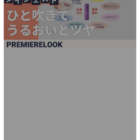
矢
印
キ
ー
ま
た
は
タ
ッ
チ
デ
バ
イ
ス
で
左
右
に