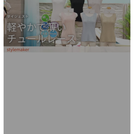
矢
印
キ
ー
ま
た
は
タ
ッ
チ
デ
バ
イ
ス
で
左
右
に