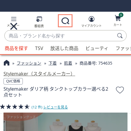
Skip
Skip
Navigation
Navigation
Links
Links2
0
カート
メニュー
番組表
マイアカウント
商
品・
候
ブ
商品を探す
TSV
放送した商品
ビューティ
ファッ
補
ラ
が
ン
ファッション
下着
肌着
商品番号:
754635
利
ド
用
Stylemaker（スタイルメーカー）
名
可
QVC価格
か
能
Stylemaker ダリア柄 タンクトップカラー選べる2
ら
な
点セット
探
場
す
合、
(12 件)
レビューを見る
上
下
の