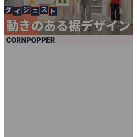
矢
印
キ
ー
ま
た
は
タ
ッ
チ
デ
バ
イ
ス
で
左
右
に