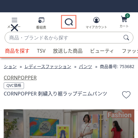
Skip
Skip
Navigation
Navigation
Links
Links2
0
カート
メニュー
番組表
マイアカウント
商
品・
候
ブ
商品を探す
TSV
放送した商品
ビューティ
ファッ
補
ラ
が
ン
ッション
レディースファッション
パンツ
商品番号:
753682
利
ド
用
CORNPOPPER
名
可
QVC価格
か
能
CORNPOPPER 刺繍入り裾ラップデニムパンツ
ら
な
探
場
す
合、
上
下
の