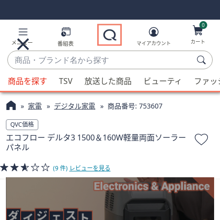
Skip
Skip
Navigation
Navigation
Links
Links2
0
カート
メニュー
番組表
マイアカウント
商
品・
候
ブ
商品を探す
TSV
放送した商品
ビューティ
ファッ
補
ラ
が
ン
家電
デジタル家電
商品番号:
753607
利
ド
用
QVC価格
名
可
エコフロー デルタ3 1500＆160W軽量両面ソーラー
か
能
パネル
ら
な
探
場
(9 件)
レビューを見る
す
合、
上
下
の