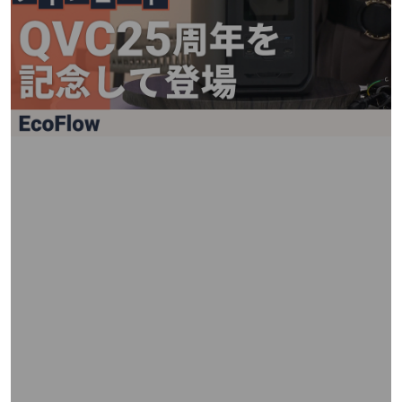
矢
印
キ
ー
ま
た
は
タ
ッ
チ
デ
バ
イ
ス
で
左
右
に