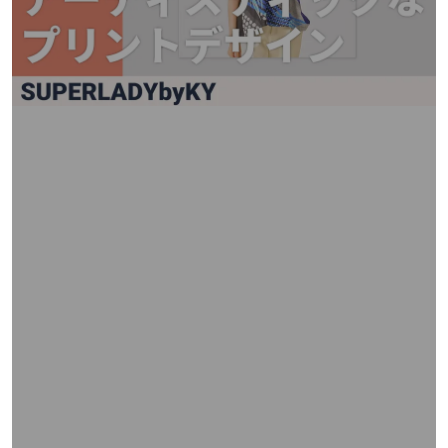
矢
印
キ
ー
ま
た
は
タ
ッ
チ
デ
バ
イ
ス
で
左
右
に