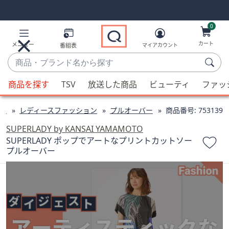
Skip
Skip
Navigation
Navigation
Links
Links2
0
カート
メニュー
番組表
マイアカウント
商
品・
候
ブ
商品を探す
TSV
放送した商品
ビューティ
ファッ
補
ラ
が
ン
ン
レディースファッション
プルオーバー
商品番号:
753139
利
ド
用
SUPERLADY by KANSAI YAMAMOTO
名
可
SUPERLADY ポップでアートなプリントカットソー
か
プルオーバー
能
ら
な
探
場
す
合、
上
下
の