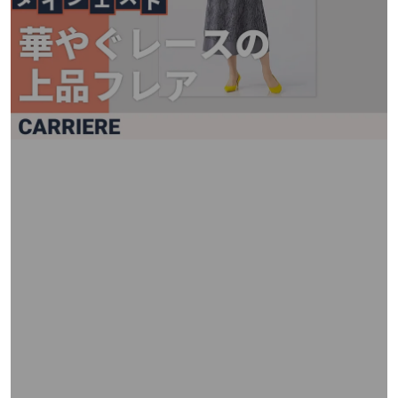
矢
印
キ
ー
ま
た
は
タ
ッ
チ
デ
バ
イ
ス
で
左
右
に