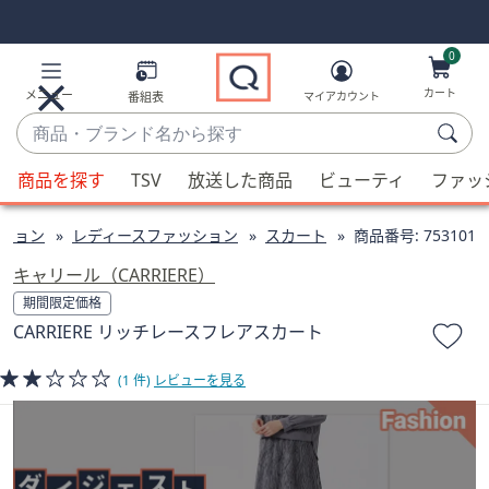
Skip
Skip
Navigation
Navigation
Links
Links2
0
カート
メニュー
番組表
マイアカウント
商
品・
候
ブ
商品を探す
TSV
放送した商品
ビューティ
ファッ
補
ラ
が
ン
ション
レディースファッション
スカート
商品番号:
753101
利
ド
用
キャリール（CARRIERE）
名
可
期間限定価格
か
能
CARRIERE リッチレースフレアスカート
ら
な
探
場
(1 件)
レビューを見る
す
合、
上
下
の