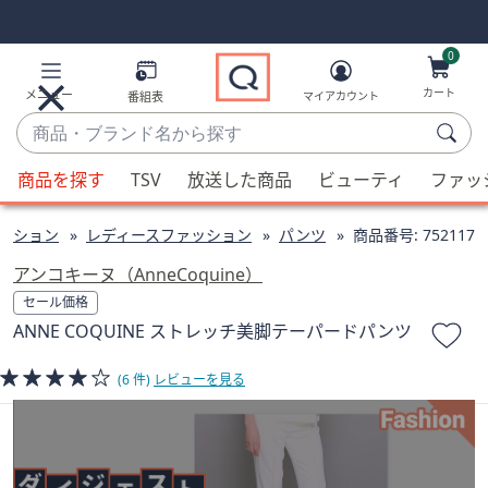
Skip
Skip
Navigation
Navigation
Links
Links2
0
カート
メニュー
番組表
マイアカウント
商
品・
候
ブ
商品を探す
TSV
放送した商品
ビューティ
ファッ
補
ラ
が
ン
ッション
レディースファッション
パンツ
商品番号:
752117
利
ド
用
アンコキーヌ（AnneCoquine）
名
可
セール価格
か
能
ANNE COQUINE ストレッチ美脚テーパードパンツ
ら
な
探
場
(6 件)
レビューを見る
す
合、
上
下
の