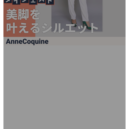
矢
印
キ
ー
ま
た
は
タ
ッ
チ
デ
バ
イ
ス
で
左
右
に